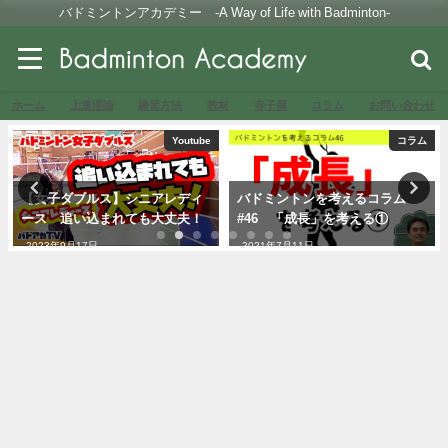
バドミントンアカデミー -A Way of Life with Badminton-
ホーム
上達理論
練習方法
教材
寺子屋
コラム
お問い合わせ
Youtube
コラム
【女子ダブルス】シニアレディ
バドミントンを考えるコラム
ース 追い込まれても大丈夫！
#46 「成長」を考える①
2023年9月17日
2021年7月11日