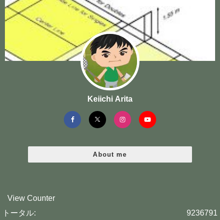
Keiichi Arita
About me
View Counter
トータル:
9236791