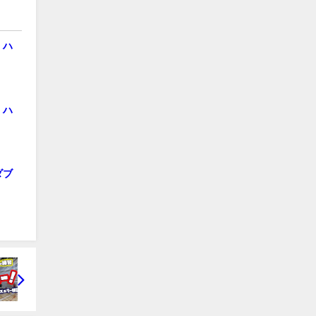
 ハ
 ハ
ダブ