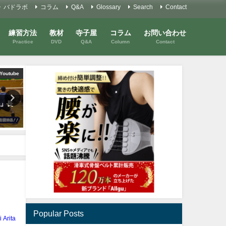
バドラボ
コラム
Q&A
Glossary
Search
Contact
練習方法
教材
寺子屋
コラム
お問い合わせ
Practice
DVD
Q&A
Column
Contact
講習会
コラム
講習
ご機嫌よう
バドミントンを考えるコラ
#25 「経験」を考える①
2018年10月13日
2021年2月26日
Popular Posts
i Arita