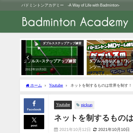
バドミントンアカデミー -A Way of Life with Badminton-
プアップ練習
Youtube
プ練習
ダブルスのリズム！ワンツーワ
超高速フットワークの秘
ンツー！
は？！
2021年7月15日
2021年3月26日
ホーム
Youtube
ネットを制するものは世界を制す！
Youtube
pickup
Facebook
ネットを制するもの
post
2021年10月12日
2021年10月10日