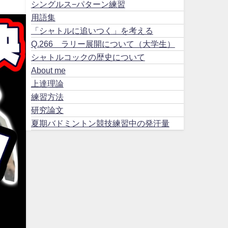
シングルス−パターン練習
用語集
「シャトルに追いつく」を考える
Q.266 ラリー展開について（大学生）
シャトルコックの歴史について
About me
上達理論
練習方法
研究論文
夏期バドミントン競技練習中の発汗量