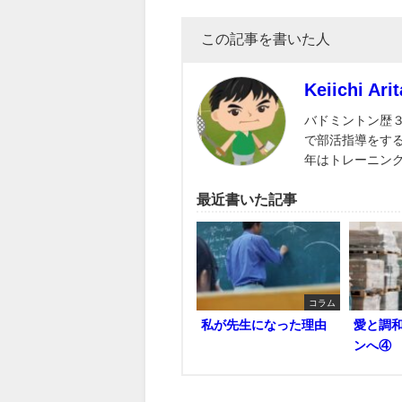
この記事を書いた人
Keiichi Arit
バドミントン歴
で部活指導をす
年はトレーニン
最近書いた記事
コラム
私が先生になった理由
愛と調
ンへ④