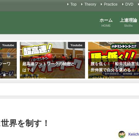
Top
Theory
Practice
DVD
ホーム
上達理論
HOME
Skills
Youtube
Youtube
密と
腰を低く！「船井流経営法」長
バドミントンアカデミー
所伸展で自分を褒める！
会〜プッシュレシーブ編
2022年5月17日
2022年12月12日
は世界を制す！
Keiich