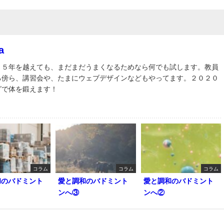
a
３５年を越えても、まだまだうまくなるためなら何でも試します。教員
る傍ら、講習会や、たまにウェブデザインなどもやってます。２０２０
グで体を鍛えます！
コラム
コラム
コラム
和のバドミント
愛と調和のバドミント
愛と調和のバドミント
ンへ③
ンへ②