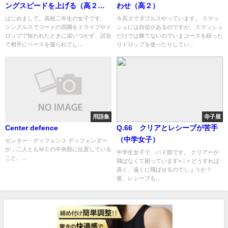
ングスピードを上げる（高２女
わせ（高２）
子）
はじめまして。高校二年生の女子です。
今高２でダブルスやっています。 スマッ
シングルスでコートの四隅をドライブやド
シュには自信があるのですが、スマッシュ
ロップで狙われたときに追いつかず、試合
だけでは勝てないのでいまコースを絞った
で相手にペースを握られてし...
りドロップを使ったりしてい...
用語集
寺子屋
Center defence
Q.66 クリアとレシーブが苦手
（中学女子）
センター・ディフェンス ディフェンダー
が，二人ともＭＣの中央部に位置している
中学生女子で、バド部です。 クリアーが
こと。...
飛ばなくて困っています>△< どうすれば
高く、遠くに飛ばせるのでしょうか？
後、レシーブも...