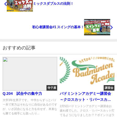
ミックスダブルスの法則！
初心者講習会#1 スイングの基本！
おすすめの記事
寺子屋
講習会
Q.204 試合中の集中力
バドミントンアカデミー講習会
～クロスカット・リバースカッ
大学3年生男子です。 中学からずっとバド
一本で実力はそれなりに自信があるのです
ト
2月5日バドミントンアカデミー講習会お
が、いざ試合になると力を出せず、本来な
疲れ様でした。クロス・リバースカット打
ら勝てる相手にも競ったり...
てるようになりましたか？？ポイントはラ