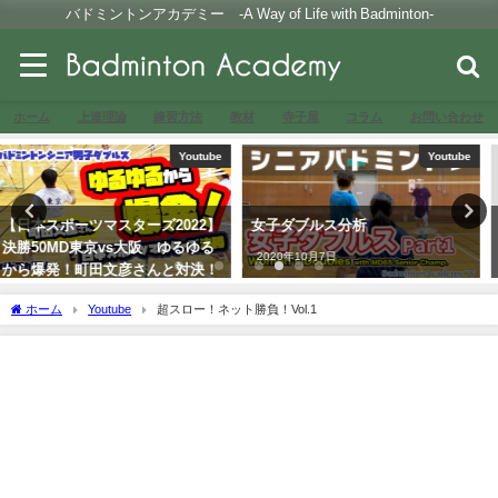
バドミントンアカデミー -A Way of Life with Badminton-
ホーム
上達理論
練習方法
教材
寺子屋
コラム
お問い合わせ
Youtube
Youtube
女子ダブルス分析
強烈なドロップを取ることができ
るか？！
2020年10月7日
2021年3月26日
ホーム
Youtube
超スロー！ネット勝負！Vol.1