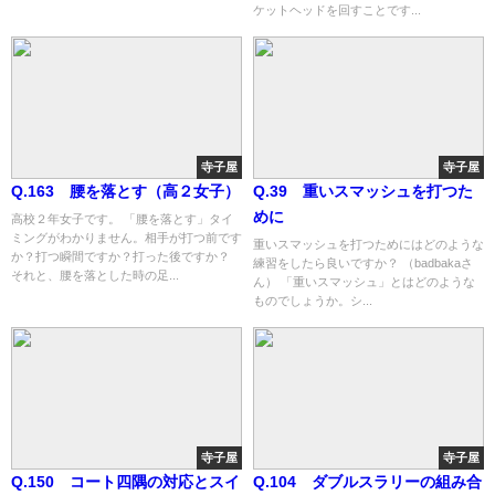
ケットヘッドを回すことです...
寺子屋
寺子屋
Q.163 腰を落とす（高２女子）
Q.39 重いスマッシュを打つた
めに
高校２年女子です。 「腰を落とす」タイ
ミングがわかりません。相手が打つ前です
重いスマッシュを打つためにはどのような
か？打つ瞬間ですか？打った後ですか？
練習をしたら良いですか？ （badbakaさ
それと、腰を落とした時の足...
ん） 「重いスマッシュ」とはどのような
ものでしょうか。シ...
寺子屋
寺子屋
Q.150 コート四隅の対応とスイ
Q.104 ダブルスラリーの組み合