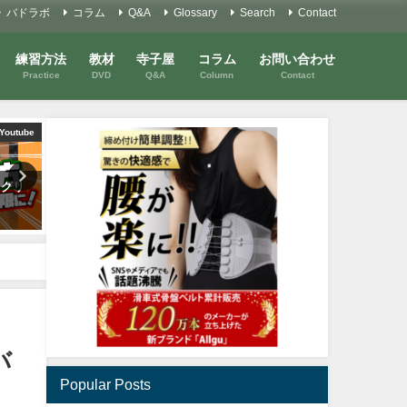
バドラボ
コラム
Q&A
Glossary
Search
Contact
練習方法
教材
寺子屋
コラム
お問い合わせ
Practice
DVD
Q&A
Column
Contact
講習会
Youtube
Y
講習会
全日本シニアメダリストと半面
初心者講習会#3 オーバーヘ
シングルス〜私の体力を消耗さ
ストロークの秘密 ２つの
せるもの編
軸とは？！
2020年4月9日
2021年10月15日
バ
Popular Posts