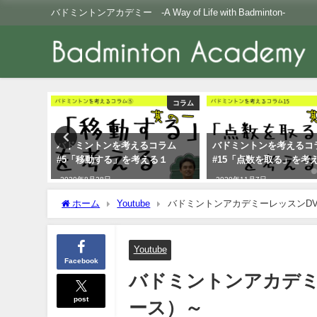
バドミントンアカデミー -A Way of Life with Badminton-
コラム
コラム
コラム
バドミントンを考えるコラム
疲れをとる（３）呼吸法
る１
#15「点数を取る」を考える５
2020年3月20日
2020年11月7日
ホーム
Youtube
バドミントンアカデミーレッスンD
Youtube
Facebook
バドミントンアカデミ
post
ース）～