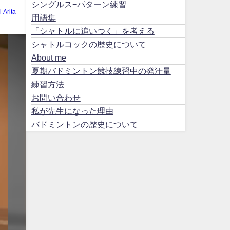
シングルス−パターン練習
i Arita
用語集
「シャトルに追いつく」を考える
シャトルコックの歴史について
About me
夏期バドミントン競技練習中の発汗量
練習方法
お問い合わせ
私が先生になった理由
バドミントンの歴史について