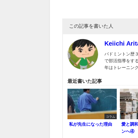
この記事を書いた人
Keiichi Arit
バドミントン歴
で部活指導をす
年はトレーニン
最近書いた記事
コラム
私が先生になった理由
愛と調
ンへ④