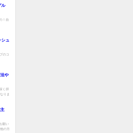
グル
の！自
ッシュ
シーブのコ
方法や
深く拝
になりま
歳主
お願い
①他の方