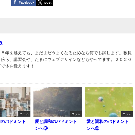
Facebook
post
a
３５年を越えても、まだまだうまくなるためなら何でも試します。教員
る傍ら、講習会や、たまにウェブデザインなどもやってます。２０２０
グで体を鍛えます！
コラム
コラム
コラム
和のバドミント
愛と調和のバドミント
愛と調和のバドミント
ンへ③
ンへ②