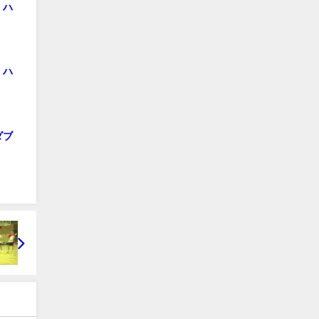
 ハ
 ハ
ダブ