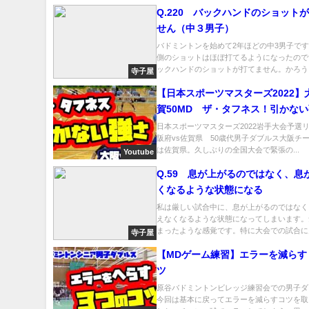
Q.220 バックハンドのショット
せん（中３男子）
バドミントンを始めて2年ほどの中3男子です
側のショットはほぼ打てるようになったので
ックハンドのショットが打てません。かろう..
寺子屋
【日本スポーツマスターズ2022】
賀50MD ザ・タフネス！引かな
日本スポーツマスターズ2022岩手大会予選
阪府vs佐賀県 50歳代男子ダブルス大阪チ
は佐賀県。久しぶりの全国大会で緊張の...
Youtube
Q.59 息が上がるのではなく、息
くなるような状態になる
私は厳しい試合中に、息が上がるのではなく
えなくなるような状態になってしまいます。
まったような感覚です。特に大会での試合に多
寺子屋
【MDゲーム練習】エラーを減らす
ツ
原谷バドミントンビレッジ練習会での男子ダ
今回は基本に戻ってエラーを減らすコツを取