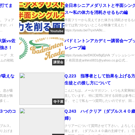
が打てま
全日本シニアメダリストと半面シン
ス〜私の体力を消耗させるもの編
。 フォア
半面フリーから見えてきた体力を消耗させるも
すが、バ
分では気づかないところが映像で見えた！
.
https://youtu.be/7ryxhA8lc...
Youtube
大阪vs佐
バドミントンアカデミー講習会〜プ
い強さ！
レシーブ編
リーグ 大
https://youtu.be/DK0DeBgEpVk プッシュレ
ームの初戦
ツ 有田浩史arihiro0831@yahoo.co.jp公式...
講習会
が吸えな
Q.223 指導者として効果を上げる
生徒との接し方について
、息が吸
こんにちは。メールマガジン、いつも大変興味
気道が狭
見しています。 特に質問に対する回答は参考
く...
す。 そこで私も一つ質問したいのですが、回...
寺子屋
３つのコ
Q.243 ハイクリア（ダブルス４０
婦）
ブルス。
クリアーについて質問させて下さい。よろしく
り上げま
致します。（ダブルス４０歳の主婦です。） 