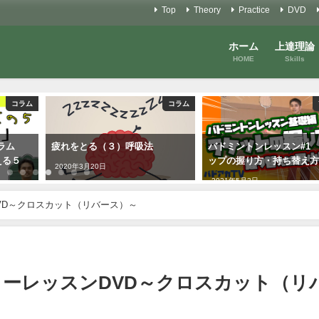
Top
Theory
Practice
DVD
ホーム
上達理論
HOME
Skills
コラム
Youtube
バドミントンレッスン#1 グリ
バドミントンアカデミー
ップの握り方・持ち替え方
Vol.6 in奈良
2021年5月3日
2021年9月29日
VD～クロスカット（リバース）～
ーレッスンDVD～クロスカット（リ