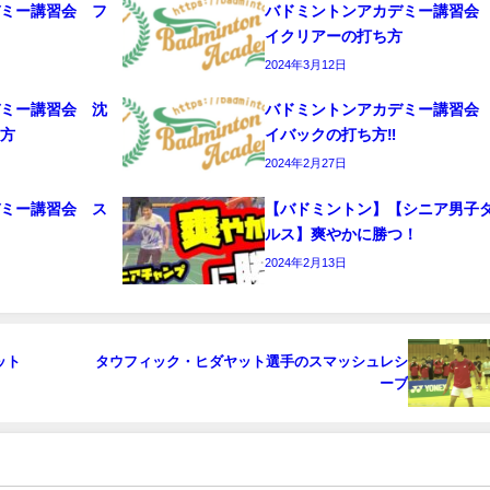
デミー講習会 フ
バドミントンアカデミー講習会
イクリアーの打ち方
2024年3月12日
デミー講習会 沈
バドミントンアカデミー講習会
ち方
イバックの打ち方‼️
2024年2月27日
デミー講習会 ス
【バドミントン】【シニア男子
編
ルス】爽やかに勝つ！
2024年2月13日
ット
タウフィック・ヒダヤット選手のスマッシュレシ
ーブ