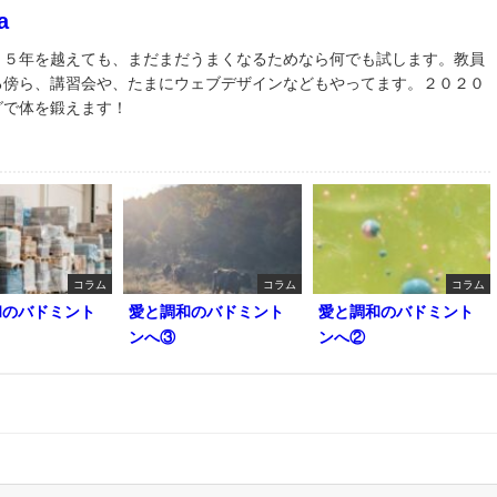
a
３５年を越えても、まだまだうまくなるためなら何でも試します。教員
る傍ら、講習会や、たまにウェブデザインなどもやってます。２０２０
グで体を鍛えます！
コラム
コラム
コラム
和のバドミント
愛と調和のバドミント
愛と調和のバドミント
ンへ③
ンへ②