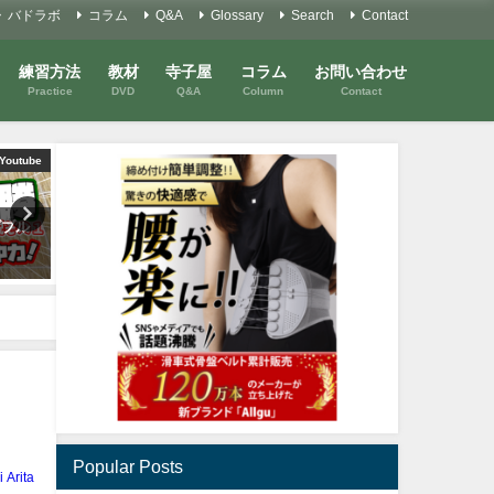
バドラボ
コラム
Q&A
Glossary
Search
Contact
練習方法
教材
寺子屋
コラム
お問い合わせ
Practice
DVD
Q&A
Column
Contact
Youtube
コラム
と半面
バドミントンを考えるコラム
バドミントンを考えるコラ
消耗さ
#14「点数を取る」を考える４
#47 「成長」を考える②
2020年11月7日
2021年7月12日
Popular Posts
i Arita