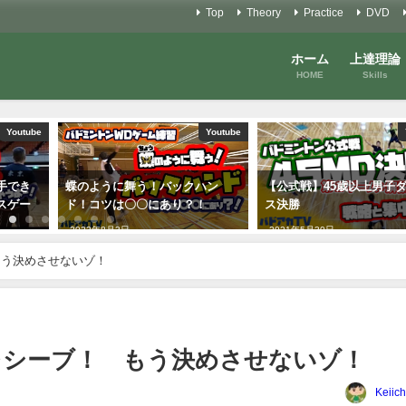
Top
Theory
Practice
DVD
ホーム
上達理論
HOME
Skills
Youtube
Youtube
クハン
【公式戦】45歳以上男子ダブル
全日本シニアメダリスト
？！
ス決勝
シングルス〜私の体力を
せるもの編
2021年5月30日
2020年4月9日
もう決めさせないゾ！
壁レシーブ！ もう決めさせないゾ！
Keiich