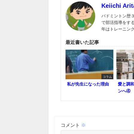
Keiichi Arit
バドミントン歴
で部活指導をす
年はトレーニン
最近書いた記事
コラム
私が先生になった理由
愛と調
ンへ④
コメント
※