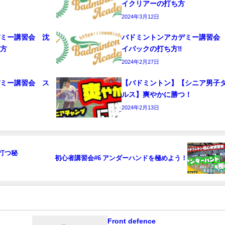
イクリアーの打ち方
2024年3月12日
デミー講習会 沈
バドミントンアカデミー講習会
ち方
イバックの打ち方‼️
2024年2月27日
デミー講習会 ス
【バドミントン】【シニア男子
編
ルス】爽やかに勝つ！
2024年2月13日
打つ秘
初心者講習会#6 アンダーハンドを極めよう！
Front defence