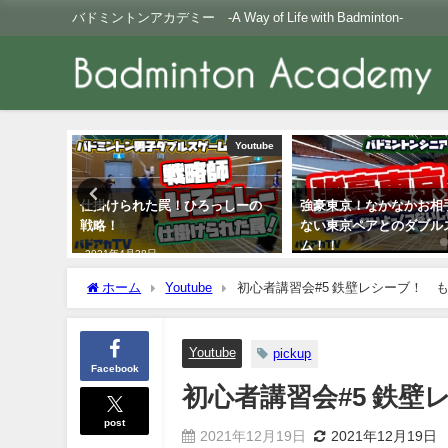
バドミントンアカデミー -A Way of Life with Badminton-
Youtube
Youtube
っしーの
強豪東京！なかなかお相手でき
蝶のように舞う！バッ
ない東京ペアとのダブルスゲー
ド！コツは〇〇にあり
ム！！
2022年8月3日
2021年12月27日
ホーム
Youtube
初心者講習会#5 鉄壁レシーブ！ 
Youtube
pickup
Facebook
初心者講習会#5 鉄
post
2021年12月19日
2021年12月19日