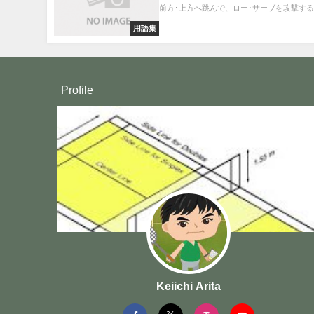
前方･上方へ跳んで、ロー･サーブを攻撃するこ
用語集
Profile
Keiichi Arita