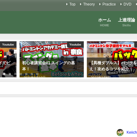
Top
Theory
Practice
DVD
ホーム
上達理論
HOME
Skills
Youtube
Youtube
ドでピ
初心者講習会#1 スイングの基
【異種ダブルス】バック
本！
え！攻めるコツを紹介！
2021年8月10日
2023年3月5日
Keiich