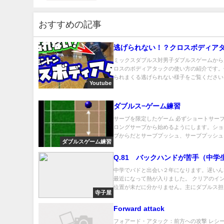
おすすめの記事
逃げられない！？クロスボディア
ミックスダブルス対男子ダブルスゲームから
ロスのボディアタックの使い方の紹介です。
られまくる逃げられない様子をご覧ください！ 
Youtube
ダブルス−ゲーム練習
サーブを限定したゲーム 必ずショートサー
ロングサーブから始めるようにします。ショ
ブからだとサーブプッシュ、サーブプッシュレ.
ダブルスゲーム練習
Q.81 バックハンドが苦手（中学
中学でバドと出会い２年になります。遅いん
最近になって熱が入りました。 クリアのイ
位置が未だに分かりません。主にダブルス担当.
寺子屋
Forward attack
フォアード・アタック：前方への攻撃 レシ