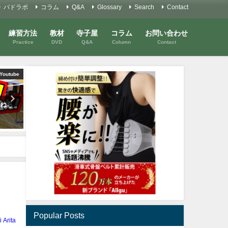
バドラボ
コラム
Q&A
Glossary
Search
Contact
練習方法
教材
寺子屋
コラム
お問い合わせ
Practice
DVD
Q&A
Column
Contact
Youtube
Youtube
Y
をねら
ネットを制するものは世界を制
【バドミントン】【シニア
す！
ダブルス】爽やかに勝つ！
2021年10月12日
2024年2月13日
Popular Posts
i Arita