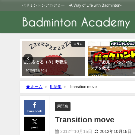
バドミントンアカデミー -A Way of Life with Badminton-
コラム
コラム
疲れをとる（３）呼吸法
シニア必見！バックハン
ンチを救え！
2020年3月20日
2022年8月14日
ホーム
用語集
Transition move
用語集
Facebook
Transition move
post
2012年10月15日
2012年10月15日