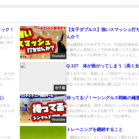
タック！
【女子ダブルス】強いスマッシュ打
んか？
見えたク
体に当て
高山練習会での女子ダブルス。今回は全国社会
...
の藤井さん和田さんペアVS全日本シニア入賞
ん澤田さんペアの対決です。 スマッシュをよ...
Youtube
Q.127 体が曲がってしまう（高１
ブ、または
高１女子です。高校に入って部活でバドをはじ
ートサー
た。最近悩んでいることは、クリアやスマッシ
..
を打つときに体が無意識に横にまがってしまう ..
寺子屋
生）
待ってるゾ！〜シングルス戦略の極
ですが、
ASUバド練習会。30代と20代のシングルス対
ンパクトの
今回は初のシングルス分析です。エラー検証か
..
グルスの極意を探りましょう！ぜひ参考に...
Youtube
トレーニングを継続すること
ーバーが、
「継続は力なり」という言葉はよく聞かれます