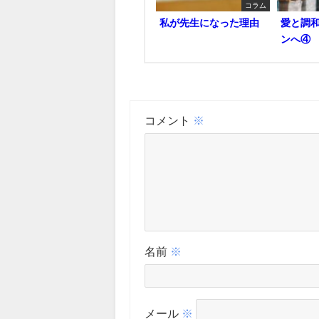
コラム
私が先生になった理由
愛と調
ンへ④
コメント
※
名前
※
メール
※