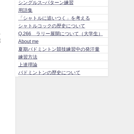
シングルス−パターン練習
用語集
「シャトルに追いつく」を考える
シャトルコックの歴史について
え
Q.266 ラリー展開について（大学生）
ポ
About me
夏期バドミントン競技練習中の発汗量
ト
練習方法
上達理論
バドミントンの歴史について