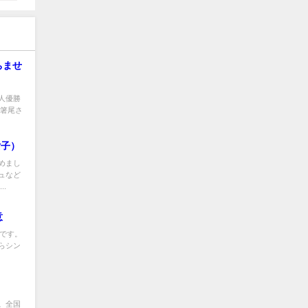
ちませ
人優勝
の箸尾さ
女子）
めまし
ュなど
.
意
決です。
らシン
。全国