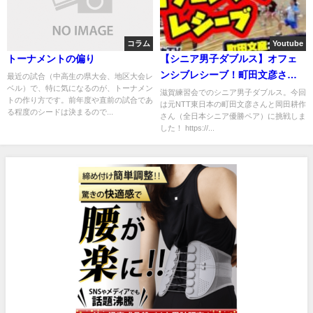
コラム
Youtube
トーナメントの偏り
【シニア男子ダブルス】オフェ
ンシブレシーブ！町田文彦さん
最近の試合（中高生の県大会、地区大会レ
ベル）で、特に気になるのが、トーナメン
に学ぶ！
滋賀練習会でのシニア男子ダブルス。今回
トの作り方です。前年度や直前の試合であ
は元NTT東日本の町田文彦さんと岡田耕作
る程度のシードは決まるので...
さん（全日本シニア優勝ペア）に挑戦しま
した！ https://...