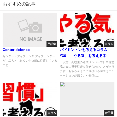
おすすめの記事
用語集
コラム
Center defence
バドミントンを考えるコラム
#36 「やる気」を考える①
センター・ディフェンス ディフェンダー
が，二人ともＭＣの中央部に位置している
以前、高校生の選抜メンバーで日中韓交
こと。...
流大会の男子監督を任せられたことがあり
ます。もちろんそこに選ばれる選手はモチ
ベーションが高く、やる気に...
コラム
寺子屋