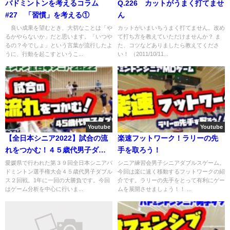
バドミントンを考えるコラム
Q.226 カットがうまく打てませ
#27 「習慣」を考える①
ん
良い成果を望むとき、大切なことは「や
カットがいまいちうまく打てません。改め
るかやらないか」だと思います。「いつや
て打ち方を教えていただけませんか？ ま
るの？今でしょ」という言葉が流行したよ
た、コツなどありましたら教えてくださ
うに、行動を起こすというこ...
い！ （2011/10/11...
Youtube
Youtube
【全日本シニア2022】試合の流
楽速フットワーク！ラリーの先
れをつかむ！４５歳代男子ダブ
手を取ろう！
ルス
愛媛県で行われた第３９回全日本シニアバ
シニア練習会男子シニアダブルスゲーム。
ドミントン選手権大会４５歳代男子ダブル
今回は楽に速く移動するフットワークの紹
ス２回戦。1年に一回の大勝負です。今回
介です。ラリーの先手をとって有利にゲー
はゲーム分析を中心に行いま...
ムを展開させましょう！！ ...