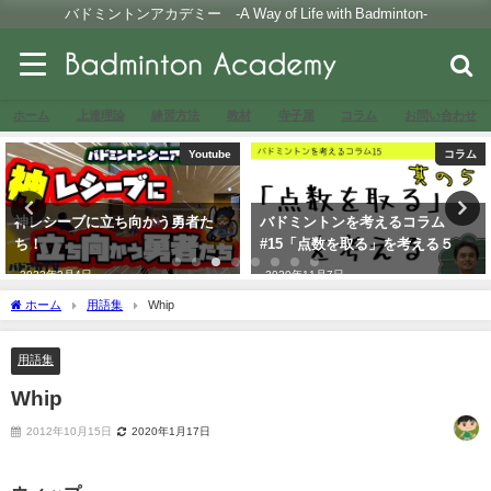
バドミントンアカデミー -A Way of Life with Badminton-
ホーム
上達理論
練習方法
教材
寺子屋
コラム
お問い合わせ
Youtube
コラム
神レシーブに立ち向かう勇者た
バドミントンを考えるコラム
ち！
#15「点数を取る」を考える５
2022年2月4日
2020年11月7日
ホーム
用語集
Whip
用語集
Whip
2012年10月15日
2020年1月17日