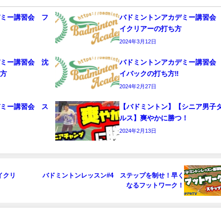
デミー講習会 フ
バドミントンアカデミー講習会
イクリアーの打ち方
2024年3月12日
デミー講習会 沈
バドミントンアカデミー講習会
ち方
イバックの打ち方‼️
2024年2月27日
デミー講習会 ス
【バドミントン】【シニア男子
編
ルス】爽やかに勝つ！
2024年2月13日
イクリ
バドミントンレッスン#4 ステップを制せ！早く
なるフットワーク！