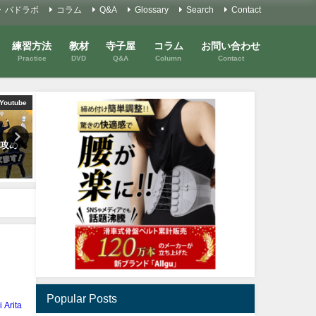
バドラボ
コラム
Q&A
Glossary
Search
Contact
練習方法
教材
寺子屋
コラム
お問い合わせ
Practice
DVD
Q&A
Column
Contact
Youtube
Youtube
 ステ
「待つ」が速い！？
前衛の位置は？前すぎ？後
ットワ
ぎ？
2022年5月8日
2022年8月11日
Popular Posts
i Arita