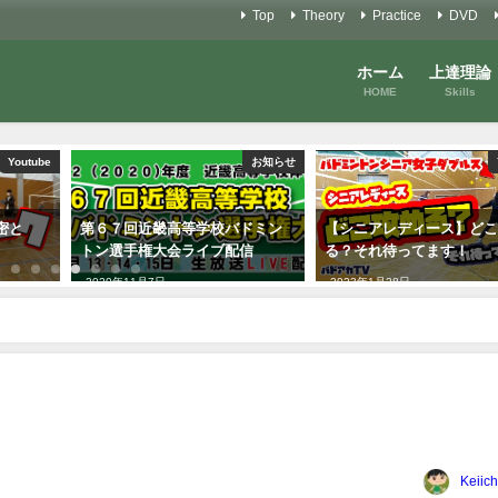
Top
Theory
Practice
DVD
ホーム
上達理論
HOME
Skills
お知らせ
Youtube
バドミン
【シニアレディース】どこ攻め
バドミントンレッスン#4
配信
る？それ待ってます！
ップを制せ！早くなるフ
ーク！
2023年1月28日
2021年6月20日
Keiich