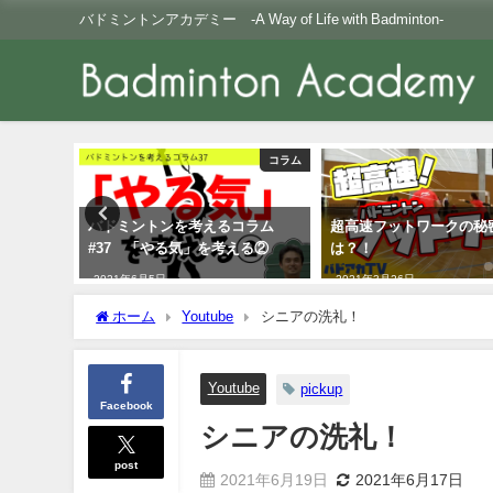
バドミントンアカデミー -A Way of Life with Badminton-
コラム
Youtube
コラム
超高速フットワークの秘密と
第６７回近畿高等学校
える②
は？！
トン選手権大会ライブ
2021年3月26日
2020年11月7日
ホーム
Youtube
シニアの洗礼！
Youtube
pickup
Facebook
シニアの洗礼！
post
2021年6月19日
2021年6月17日