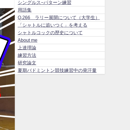
シングルス−パターン練習
用語集
Q.266 ラリー展開について（大学生）
「シャトルに追いつく」を考える
シャトルコックの歴史について
About me
上達理論
練習方法
研究論文
夏期バドミントン競技練習中の発汗量