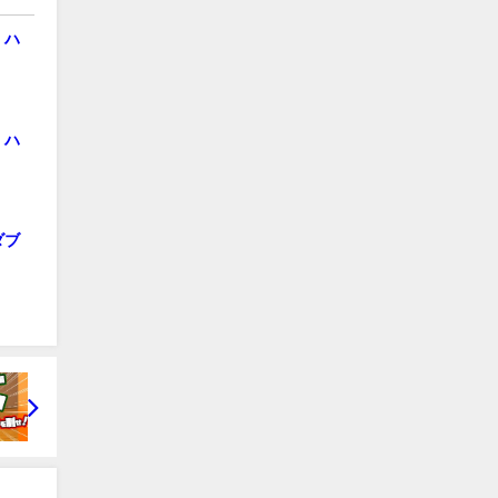
 ハ
 ハ
ダブ