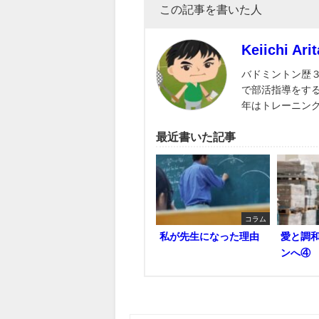
この記事を書いた人
Keiichi Arit
バドミントン歴
で部活指導をす
年はトレーニン
最近書いた記事
コラム
私が先生になった理由
愛と調
ンへ④