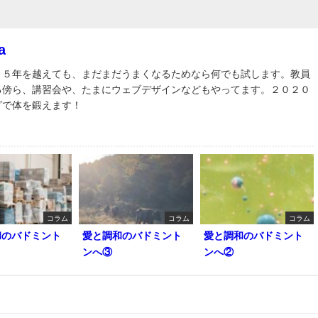
a
３５年を越えても、まだまだうまくなるためなら何でも試します。教員
る傍ら、講習会や、たまにウェブデザインなどもやってます。２０２０
グで体を鍛えます！
コラム
コラム
コラム
和のバドミント
愛と調和のバドミント
愛と調和のバドミント
ンへ③
ンへ②