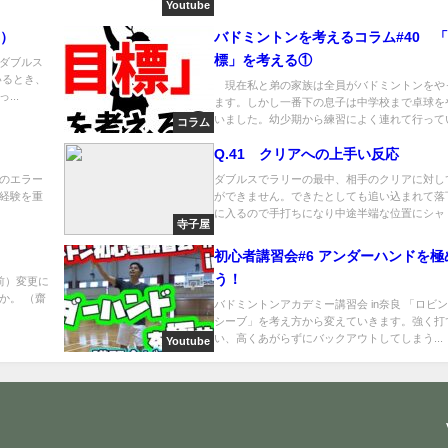
Youtube
年）
バドミントンを考えるコラム#40 
標」を考える①
ダブルス
いるとき、
現在私と弟の家族は全員がバドミントンをや
..
ます。しかし一番下の息子は中学校まで卓球を
いました。幼少期から練習によく連れて行ってい.
コラム
Q.41 クリアへの上手い反応
のエラー
ダブルスでラリーの最中、相手のクリアに対し
経験を重
ができません。できたとしても追い込まれて落
に入るので手打ちになり中途半端な位置にシャ ..
寺子屋
て
初心者講習会#6 アンダーハンドを極
う！
前）変更に
か。 （齋
バドミントンアカデミー講習会 in奈良 「ロビ
シーブ」を考え方から変えていきます。強く打
い、高くあがらずにバックアウトしてしまう...
Youtube