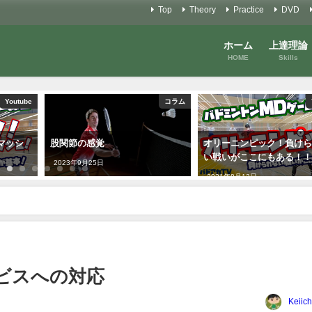
Top
Theory
Practice
DVD
ホーム
上達理論
HOME
Skills
Youtube
コラム
マッシ
股関節の感覚
オリーニンピック！負け
い戦いがここにもある！
2023年9月25日
2021年8月13日
ービスへの対応
Keiich