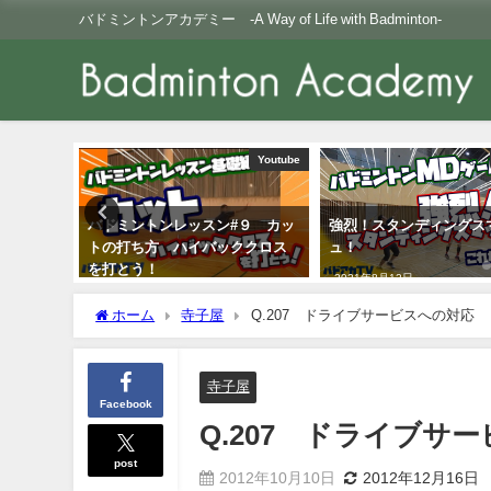
バドミントンアカデミー -A Way of Life with Badminton-
コラム
Youtube
コラム
バドミントンレッスン#９ カッ
強烈！スタンディングス
②
トの打ち方 ハイバッククロス
ュ！
を打とう！
2021年8月12日
2021年8月11日
ホーム
寺子屋
Q.207 ドライブサービスへの対応
寺子屋
Facebook
Q.207 ドライブサ
post
2012年10月10日
2012年12月16日