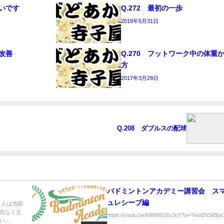
たいです
Q.272 最初の一歩
2018年5月31日
の改善
Q.270 フットワーク中の体重
方
2017年3月29日
Q.208 ダブルスの配球
バドミントンアカデミー講習会 ス
ュレシーブ編
 人は地面
気なく立
https://youtu.be/MlH90U2v1kY?si=Ywd2NSIBpsX
..