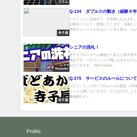
コラム
Q.134 ダブルスの動き（経験６
バドミントンを始めて、６年程になります。
の動きについて、質問いたします。 前衛に
相手からシャトルが上がってきた時は、上がっ.
寺子屋
シニアの洗礼！
男子ダブルスゲーム練習から見えた若手選手
検証です。ベテランシニア陣にもまれながら
ねていきます。 https://youtu....
Youtube
Q.275 サービスのルールについ
バドミントンのサーブのルールが最近（2年
なったと聞いていますが、どうなのでしょう
藤義雄さん）...
寺子屋
Profile