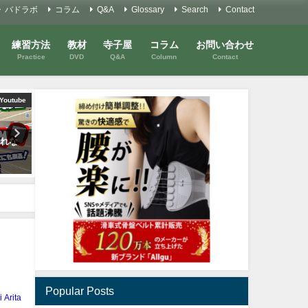
バドラボ
コラム
Q&A
Glossary
Search
Contact
練習方法
教材
寺子屋
コラム
お問い合わせ
Practice
DVD
Q&A
Column
Contact
Youtube
コラム
られな
バドミントンを考えるコラム
「強打」を考える
！
#21 「練習の工夫」を考える④
2022年5月19日
2020年12月11日
Popular Posts
i Arita