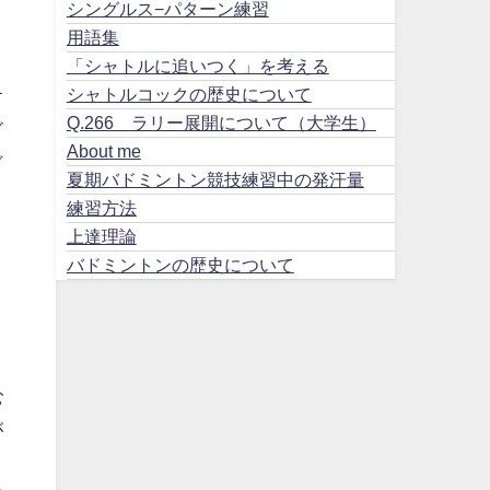
シングルス−パターン練習
用語集
「シャトルに追いつく」を考える
シャトルコックの歴史について
す
Q.266 ラリー展開について（大学生）
ビ
About me
ど
夏期バドミントン競技練習中の発汗量
練習方法
上達理論
バドミントンの歴史について
む
が