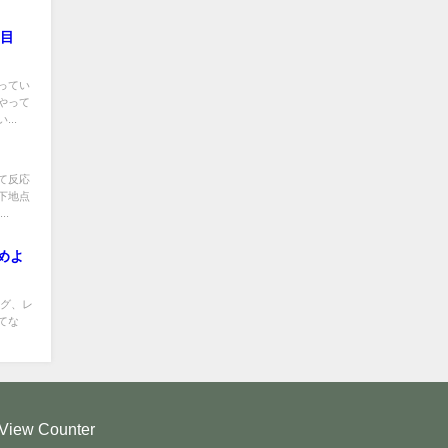
「目
ってい
やって
..
て反応
下地点
.
めよ
ング、レ
てな
View Counter