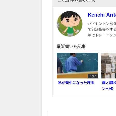
この記事を書いた人
Keiichi Arit
バドミントン歴
で部活指導をす
年はトレーニン
最近書いた記事
コラム
私が先生になった理由
愛と調
ンへ④