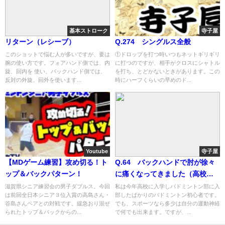
基本ストローク
寺子屋
リターン（レシーブ）
Q.274 シングルス全般
このショットで悩む人が多いですが、要は
①ドロップを打つ時いつもネットギリギリ
腕の使い方です。フォアハンド側では、内
に打つのですが、相手がクロスにシャトル
旋、回内を 使い、バックハンド側では、
を打ち、とどかないときがあります。この
反対の外旋、回外を使います...
時にハーフくらいの早めのド...
Youtube
寺子屋
【MDゲーム練習】攻め切る！ト
Q.64 バックハンドで肘が徐々
ップ＆バックパターン！
に痛くなってきました（高校
生）
滋賀県シニア練習会の男子ダブルス。今回
私は今年高校に入学しバドミントン部に入
は前回全日本シニア３位入賞の高島さん・
部したばかりのバドミントン初心者です。
谷島さんペアとの対戦です。緩急おり混ぜ
でも、スポーツなら多少は自分の運動神経
られたトップ＆バックからの...
で何でも出来ます。ですが、...