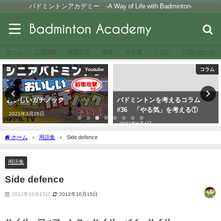
バドミントンアカデミー -A Way of Life with Badminton-
ホーム
上達理論
練習方法
教材
寺子屋
コラム
お問い合わせ
Youtube
コラム
おいしいガチノック
バドミントンを考えるコラム
#36 「やる気」を考える①
2021年3月26日
2021年6月4日
ホーム
用語集
Side defence
用語集
Side defence
2012年10月15日
2012年10月15日