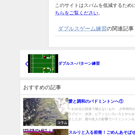
このサイトはスパムを低減するために A
ちらをご覧ください
。
ダブルスゲーム練習
の関連記事
ダブルス−パターン練習
おすすめの記事
愛と調和のバドミントンへ①
いわゆる心技体で補えないもの 少年時代
ラグビー、水泳、ピアノといろいろとやらせ
ましたが、親や友人の影響でバドミントンを始.
コラム
スルリと入る前衛！ごめんあそばせ