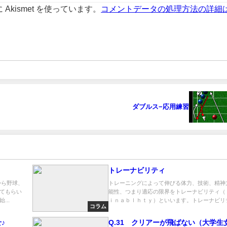
kismet を使っています。
コメントデータの処理方法の詳細
ダブルス−応用練習
トレーナビリティ
から野球、
トレーニングによって伸びる体力、技術、精神
てもらい
能性、つまり適応の限界をトレーナビリティ（
..
ｉｎａｂｌｈｔｙ）といいます。トレーナビリテ.
コラム
♪
Q.31 クリアーが飛ばない（大学生