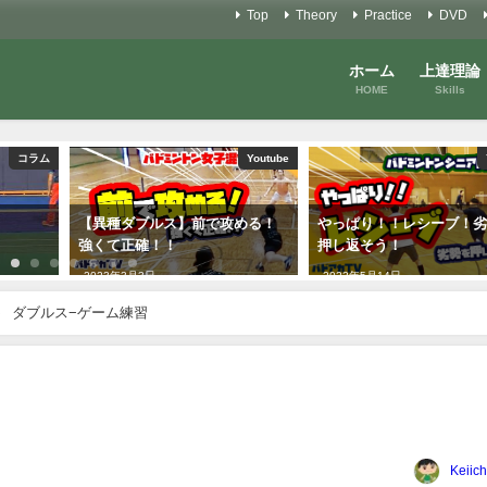
Top
Theory
Practice
DVD
ホーム
上達理論
HOME
Skills
コラム
Youtube
【異種ダブルス】前で攻める！
やっぱり！！レシーブ！
強くて正確！！
押し返そう！
2023年3月3日
2022年5月14日
ダブルス−ゲーム練習
Keiich