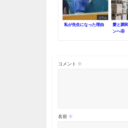
コラム
私が先生になった理由
愛と調
ンへ④
コメント
※
名前
※