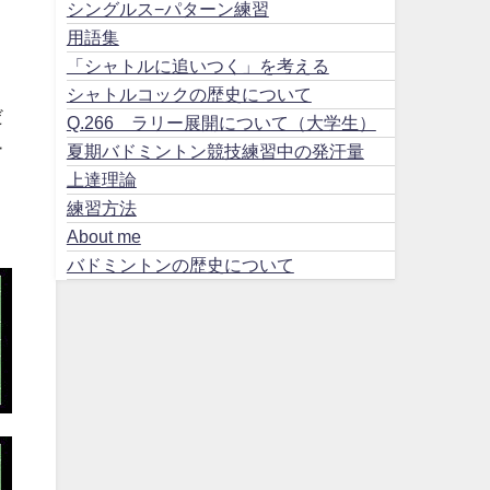
シングルス−パターン練習
用語集
「シャトルに追いつく」を考える
シャトルコックの歴史について
だ
Q.266 ラリー展開について（大学生）
ー
夏期バドミントン競技練習中の発汗量
上達理論
練習方法
About me
バドミントンの歴史について