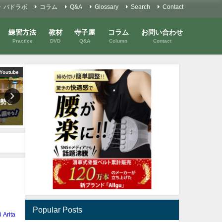
バドラボ
コラム
Q&A
Glossary
Search
Contact
練習方法
教材
寺子屋
コラム
お問い合わせ
Practice
DVD
Q&A
Column
Contact
Youtube
Youtube
Y
劣勢を
シニア男子ダブルス〜wtih左利
【シニアミックス】カバー
き編
す！させていただきます！
2020年6月13日
2023年1月29日
Popular Posts
i Arita