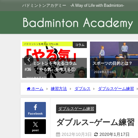
バドミントンアカデミー -A Way of Life with Badminton-
コラム
コラム
ために
バドミントンを考えるコラム
スポーツの目的とは？
#36 「やる気」を考える①
2024年2月14日
2021年6月4日
ホーム
練習方法
ダブルス
ダブルスゲーム練習
ダブルスゲーム練習
Facebook
ダブルス−ゲーム練習
post
2012年10月3日
2020年1月17日