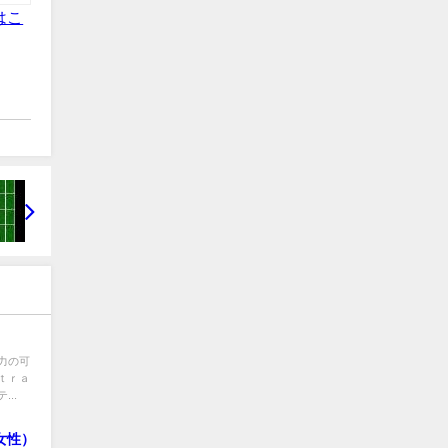
はこ
力の可
ｔｒａ
..
女性）