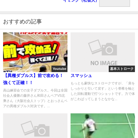
イミング（社会人）
おすすめの記事
Youtube
基本ストローク
【異種ダブルス】前で攻める！
スマッシュ
強くて正確！！
もっとも豪快なストロークですが、「肩を
しっかりと引いて戻す」という脊椎を軸と
高山練習会での女子ダブルス。今回は全国
した回転運動で打つショットです。力で体
社会人優勝の藤井さん和田さんペアVS北
がこわばってしまうとなかな...
乘さん（大阪社会人トップ）とおっさんペ
アの異種ダブルス対決です。...