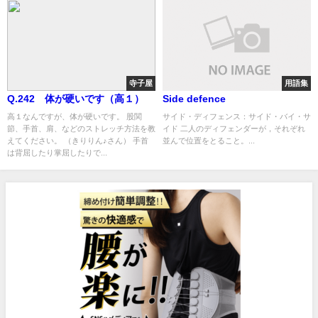
寺子屋
用語集
Q.242 体が硬いです（高１）
Side defence
高１なんですが、体が硬いです。 股関
サイド・ディフェンス：サイド・バイ・サ
節、手首、肩、などのストレッチ方法を教
イド 二人のディフェンダーが，それぞれ
えてください。 （きりりん♪さん） 手首
並んで位置をとること。...
は背屈したり掌屈したりで...