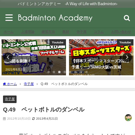
バドミントンアカデミー -A Way of Life with Badminton-
ホーム
上達理論
練習方法
教材
寺子屋
コラム
お問い合わせ
Youtube
Youtube
股関節を刺激！
【日本スポーツマスターズ2022】
予選リーグ50MD大阪vs茨城
2021年6月2日
2022年11月7日
ホーム
寺子屋
Q.49 ペットボトルのダンベル
寺子屋
Q.49 ペットボトルのダンベル
2012年10月10日
2013年4月21日