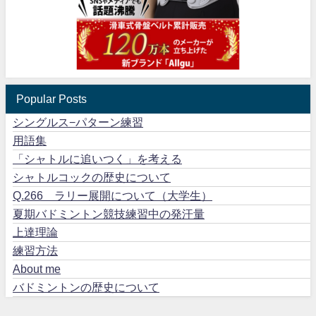
Popular Posts
シングルス−パターン練習
用語集
「シャトルに追いつく」を考える
シャトルコックの歴史について
Q.266 ラリー展開について（大学生）
夏期バドミントン競技練習中の発汗量
上達理論
練習方法
About me
バドミントンの歴史について