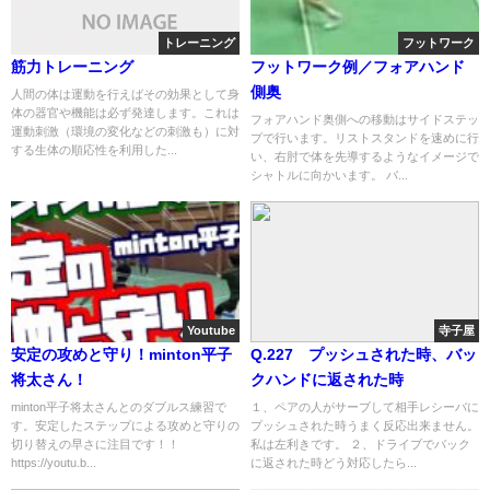
トレーニング
フットワーク
筋力トレーニング
フットワーク例／フォアハンド
側奥
人間の体は運動を行えばその効果として身
体の器官や機能は必ず発達します。これは
フォアハンド奥側への移動はサイドステッ
運動刺激（環境の変化などの刺激も）に対
プで行います。リストスタンドを速めに行
する生体の順応性を利用した...
い、右肘で体を先導するようなイメージで
シャトルに向かいます。 バ...
Youtube
寺子屋
安定の攻めと守り！minton平子
Q.227 プッシュされた時、バッ
将太さん！
クハンドに返された時
minton平子将太さんとのダブルス練習で
１、ペアの人がサーブして相手レシーバに
す。安定したステップによる攻めと守りの
プッシュされた時うまく反応出来ません。
切り替えの早さに注目です！！
私は左利きです。 ２、ドライブでバック
https://youtu.b...
に返された時どう対応したら...