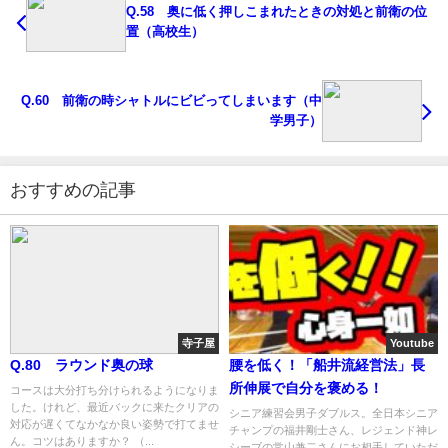
Q.58 奥に低く押しこまれたときの対処と前衛の位
置（高校生）
Q.60 前衛の時シャトルにビビってしまいます（中
学男子）
おすすめの記事
寺子屋
Youtube
Q.80 ラウンド奥の球
腰を低く！「船井流経営法」長
所伸展で自分を褒める！
コースは大分打ち分けられるようになりま
した。けれど、最近バックに来たクリアの
シニア練習会男子ダブルス。全日本シニア
対応が遅くてなかなか良い姿勢で打てませ
チャンプの福井剛士さん、レジェンド神レ
ん。コツはありますか？ （...
シーブの常山兼二さんにお相手していただ