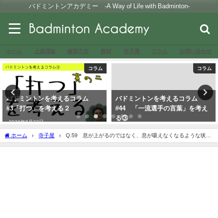
バドミントンアカデミー -A Way of Life with Badminton-
ホーム
上達理論
練習方法
教材
寺子屋
コラム
お問い合わせ
コラム
コラム
バドミントンを考えるコラム
バドミントンを考えるコラム
#3「打つ」を考える２
#44 「一流選手の言葉」を考え
る③
2020年8月22日
2021年7月9日
ホーム
寺子屋
Q.59 息が上がるのではなく、息が吸えなくなるような状態
になる