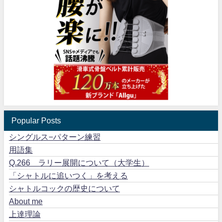
Popular Posts
シングルス−パターン練習
用語集
Q.266 ラリー展開について（大学生）
「シャトルに追いつく」を考える
シャトルコックの歴史について
About me
上達理論