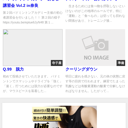
講習会 Vol.2 in奈良
生きるためには食べ物を摂取しないとい
けないのがこの地球のルールです。特に
第２回バドミントンアカデミー主催の初心
「運動」と「食べもの」は切っても切れな
者講習会を行いました！！ 第２回の様子
い関係があり、トレーニング後...
https://youtu.be/eptue6JyN48 第１...
寺子屋
準備
Q.99 脱力
クーリングダウン
初めて投稿させていただきます。 バドミ
明日に疲れを残さない、元の体の状態に戻
ントンでスマッシュやドライブを「強く」
す等の目的で行われます。練習でたまった
「速く」打つためには脱力が必要なのです
乳酸などは有酸素運動の酸素で分解しなけ
が、マウスピースを装着した...
ればなりません。したがって...