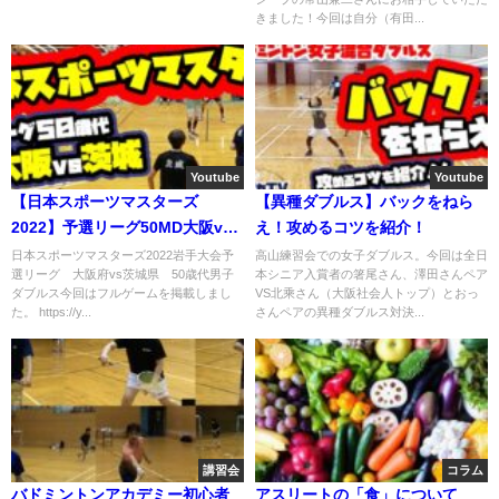
きました！今回は自分（有田...
Youtube
Youtube
【日本スポーツマスターズ
【異種ダブルス】バックをねら
2022】予選リーグ50MD大阪vs
え！攻めるコツを紹介！
茨城
日本スポーツマスターズ2022岩手大会予
高山練習会での女子ダブルス。今回は全日
選リーグ 大阪府vs茨城県 50歳代男子
本シニア入賞者の箸尾さん、澤田さんペア
ダブルス今回はフルゲームを掲載しまし
VS北乘さん（大阪社会人トップ）とおっ
た。 https://y...
さんペアの異種ダブルス対決...
講習会
コラム
バドミントンアカデミー初心者
アスリートの「食」について