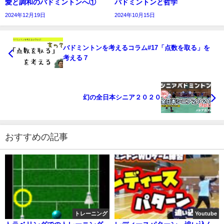
愛と調和のバドミントンへ①
バドミントンと哲学
2024年12月19日
2024年10月15日
バドミントンを考えるコラム#17「点数を取る」を
考える７
幻の全日本シニア２０２０
おすすめの記事
トレーニング
Youtube