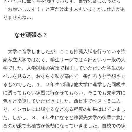
ドバイスに全く耳を傾けておらず、自分の番になったら
「お願いします！」と声だけ出す人もいますが…仕方があ
りませんね…。
なぜ頑張る？
大学に進学しましたが、ここも推薦入試を行っている強
豪私立大学ではなく、学生リーグでは４部という一般の大
学でした。入学試験の実技で相手していただいた学生のレ
ベルを見ると、おそらく私が部内で一番だろうと予想させ
るものでした。１、２年生の間は他大学に進学した同級生
に誘ってもらい練習に行かせてもらい、そこでも先輩方に
色々と指導していただきました。西日本でベスト８に入
り、インカレに出場するなどある程度の結果は出ていまし
た。しかし、３、４年生になると練習先大学の後輩に負け
るのが嫌で出稽古が億劫になっていきました。自校での練