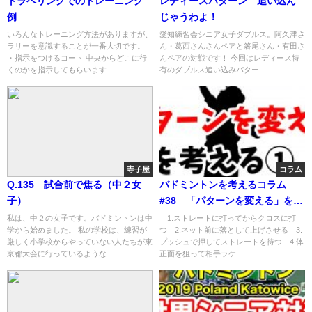
トラベリングでのトレーニング
レディースパターン 追い込ん
例
じゃうわよ！
いろんなトレーニング方法がありますが、
愛知練習会シニア女子ダブルス。阿久津さ
ラリーを意識することが一番大切です。
ん・葛西さんさんペアと箸尾さん・有田さ
・指示をつけるコート 中央からどこに行
んペアの対戦です！ 今回はレディース特
くのかを指示してもらいます...
有のダブルス追い込みパター...
寺子屋
コラム
Q.135 試合前で焦る（中２女
バドミントンを考えるコラム
子）
#38 「パターンを変える」を考
える①
私は、中２の女子です。バドミントンは中
1.ストレートに打ってからクロスに打
学から始めました。 私の学校は、練習が
つ 2.ネット前に落として上げさせる 3.
厳しく小学校からやっていない人たちが東
プッシュで押してストレートを待つ 4.体
京都大会に行っているような...
正面を狙って相手ラケ...