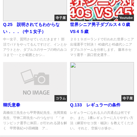
寺子屋
Youtube
Q.25 説明されてもわからな
世界シニア男子ダブルス４０歳
い．．．（中１女子）
VS４５歳
中一女子、質問させていただきます！ 部
２０１９ポーランドで行われた世界シニア
活でバドをやってるんですけど、インとか
出場選手で対決！ 40歳代と45歳代シニア
アウトとか、ダブルスのサーブの時のみコ
ダブルスゲームを分析します。 藤本ホセ
コまで･･･とか範囲とかシ...
マリ選手・源口哲史選手...
コラム
寺子屋
韓氏意拳
Q.133 レギュラーの条件
高橋佳三先生から甲野善紀先生、光岡英稔
レギュラーになれる人の共通点は何です
先生、守伸二郎先生へのつながり 『「オ
か。 また、1番レギュラーに入りやすい方
リンピック選手に体罰」が行われる謎を解
法（練習やセコ技・秘訣）を教えてくださ
く 甲野善紀×小田嶋隆 ア...
い。 それと、空振りが多か...