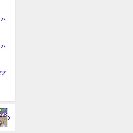
 ハ
 ハ
ダブ