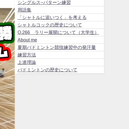
シングルス−パターン練習
用語集
「シャトルに追いつく」を考える
シャトルコックの歴史について
Q.266 ラリー展開について（大学生）
About me
夏期バドミントン競技練習中の発汗量
練習方法
上達理論
バドミントンの歴史について