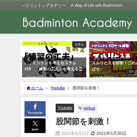
バドミントンアカデミー -A Way of Life with Badminton-
コラム
Youtube
コラム
スルリと入る前衛！ごめんあそ
神レシーブ！連続レシ
を考える②
ばせ♪
義はこれだ！
2022年8月7日
2022年2月3日
ホーム
Youtube
股関節を刺激！
Youtube
pickup
Facebook
股関節を刺激！
post
2021年6月2日
2021年5月30日