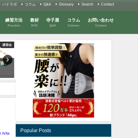
バドラボ
コラム
Q&A
Glossary
Search
Contact
練習方法
教材
寺子屋
コラム
お問い合わせ
Practice
DVD
Q&A
Column
Contact
Youtube
Youtube
すな
連続攻撃と重いスマッシュ！イ
バドミントンを考えるコラ
法！！
メトレ編集つき！
#27 「習慣」を考える①
2021年12月23日
2021年3月27日
Popular Posts
i Arita