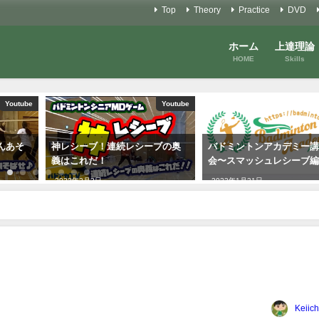
Top
Theory
Practice
DVD
ホーム
上達理論
HOME
Skills
Youtube
講習会
ーブの奥
バドミントンアカデミー講習
きっついサービス打ちま
会〜スマッシュレシーブ編
ー！いいサービスの対処
2023年1月31日
2022年8月12日
Keiich