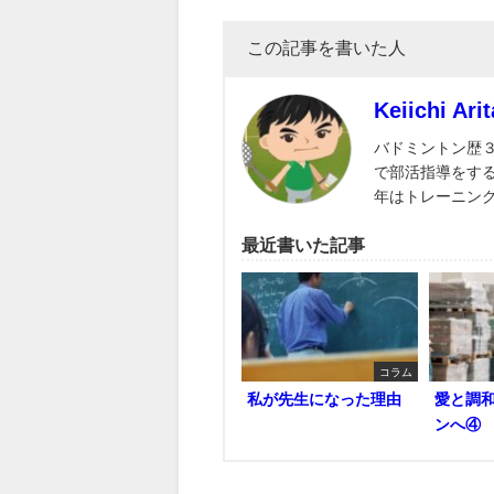
この記事を書いた人
Keiichi Arit
バドミントン歴
で部活指導をす
年はトレーニン
最近書いた記事
コラム
私が先生になった理由
愛と調
ンへ④