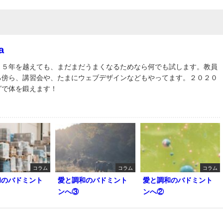
a
３５年を越えても、まだまだうまくなるためなら何でも試します。教員
る傍ら、講習会や、たまにウェブデザインなどもやってます。２０２０
グで体を鍛えます！
コラム
コラム
コラム
和のバドミント
愛と調和のバドミント
愛と調和のバドミント
ンへ③
ンへ②