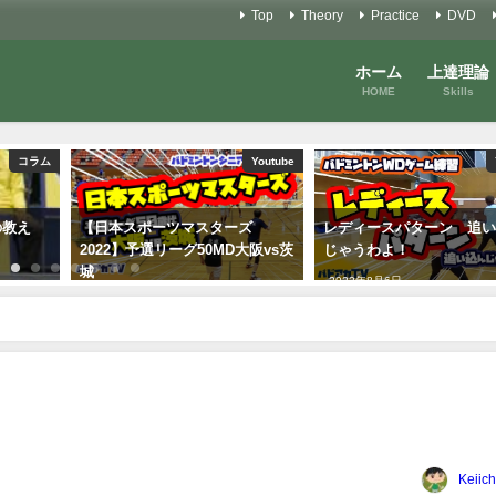
Top
Theory
Practice
DVD
ホーム
上達理論
HOME
Skills
コラム
Youtube
の教え
【日本スポーツマスターズ
レディースパターン 追
2022】予選リーグ50MD大阪vs茨
じゃうわよ！
城
2022年8月6日
2022年11月7日
Keiich