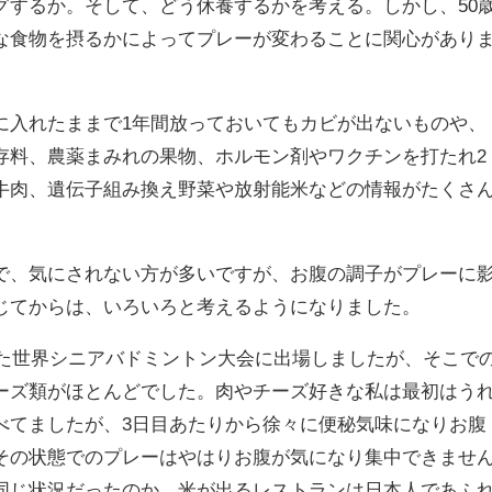
するか。そして、どう休養するかを考える。しかし、50
な食物を摂るかによってプレーが変わることに関心があり
入れたままで1年間放っておいてもカビが出ないものや、
存料、農薬まみれの果物、ホルモン剤やワクチンを打たれ2
牛肉、遺伝子組み換え野菜や放射能米などの情報がたくさ
、気にされない方が多いですが、お腹の調子がプレーに
じてからは、いろいろと考えるようになりました。
れた世界シニアバドミントン大会に出場しましたが、そこで
ーズ類がほとんどでした。肉やチーズ好きな私は最初はう
べてましたが、3日目あたりから徐々に便秘気味になりお腹
その状態でのプレーはやはりお腹が気になり集中できませ
同じ状況だったのか、米が出るレストランは日本人であふ