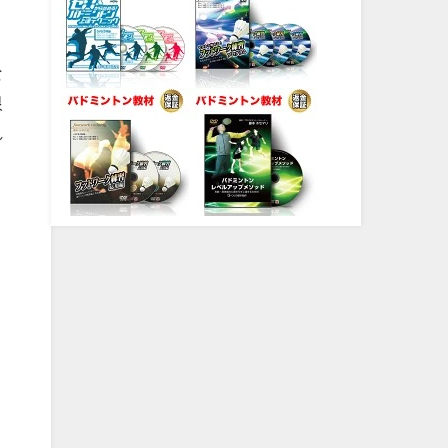
な
根
れ