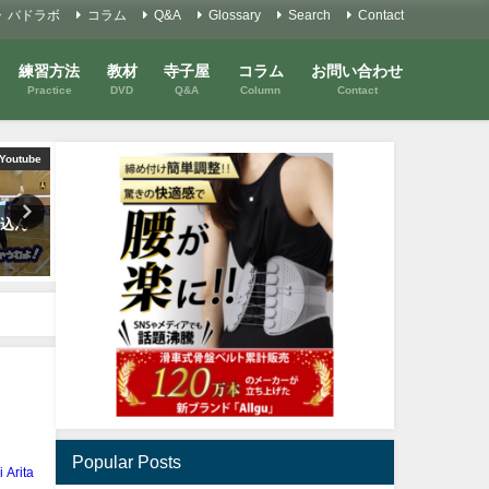
バドラボ
コラム
Q&A
Glossary
Search
Contact
練習方法
教材
寺子屋
コラム
お問い合わせ
Practice
DVD
Q&A
Column
Contact
Youtube
Youtube
Y
い込ん
初心者講習会#6 アンダーハンド
初心者講習会#1 スイングの
を極めよう！
本！
2021年12月20日
2021年8月10日
Popular Posts
i Arita