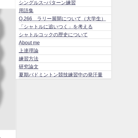
シングルス−パターン練習
用語集
Q.266 ラリー展開について（大学生）
「シャトルに追いつく」を考える
シャトルコックの歴史について
About me
上達理論
練習方法
研究論文
夏期バドミントン競技練習中の発汗量