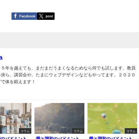
Facebook
post
a
３５年を越えても、まだまだうまくなるためなら何でも試します。教員
る傍ら、講習会や、たまにウェブデザインなどもやってます。２０２０
グで体を鍛えます！
コラム
コラム
コラム
和のバドミント
愛と調和のバドミント
愛と調和のバドミント