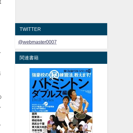
歳
ま
TWITTER
@webmaster0007
ん
関連書籍
影
の
れ
ん
れ