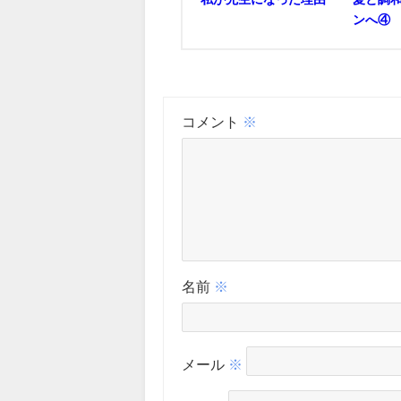
ンへ④
コメント
※
名前
※
メール
※