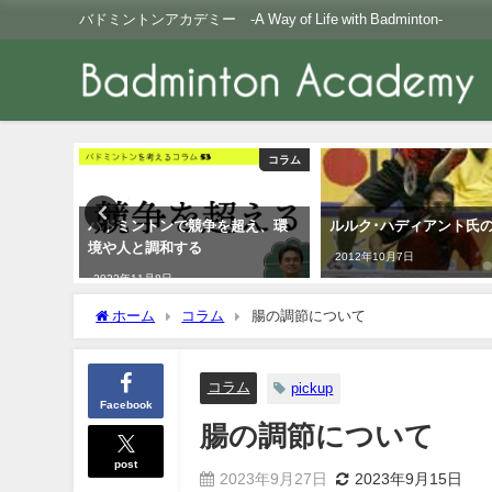
バドミントンアカデミー -A Way of Life with Badminton-
コラム
コラム
バドミントンで競争を超え、環
ルルク･ハディアント氏
境や人と調和する
2012年10月7日
2022年11月8日
ホーム
コラム
腸の調節について
コラム
pickup
Facebook
腸の調節について
post
2023年9月27日
2023年9月15日