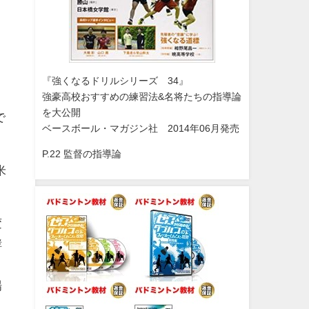
『強くなるドリルシリーズ 34』
強豪高校おすすめの練習法&名将たちの指導論
を大公開
で
ベースボール・マガジン社 2014年06月発売
P.22 監督の指導論
米
変
酵
よ
場
ま