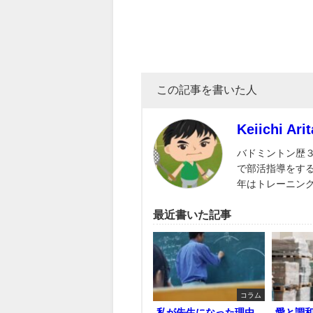
この記事を書いた人
Keiichi Arit
バドミントン歴
で部活指導をす
年はトレーニン
最近書いた記事
コラム
私が先生になった理由
愛と調