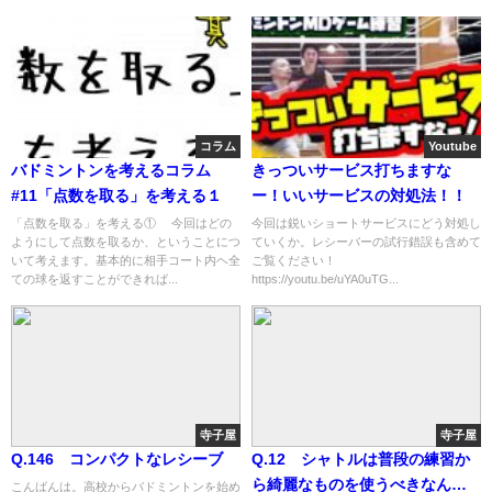
コラム
Youtube
バドミントンを考えるコラム
きっついサービス打ちますな
#11「点数を取る」を考える１
ー！いいサービスの対処法！！
「点数を取る」を考える① 今回はどの
今回は鋭いショートサービスにどう対処し
ようにして点数を取るか、ということにつ
ていくか。レシーバーの試行錯誤も含めて
いて考えます。基本的に相手コート内ヘ全
ご覧ください！
ての球を返すことができれば...
https://youtu.be/uYA0uTG...
寺子屋
寺子屋
Q.146 コンパクトなレシーブ
Q.12 シャトルは普段の練習か
ら綺麗なものを使うべきなんで
こんばんは。高校からバドミントンを始め