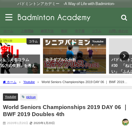
バドミントンアカデミー -A Way of Life with Badminton-
ホーム
上達理論
練習方法
教材
寺子屋
コラム
お問い合わせ
Youtube
コラム
女子ダブルス分析
バドミントンを考えるコラム
#30 「ねじらない」「ためな
2020年10月7日
い」「ふんばらない」を考える
2021年3月30日
ホーム
Youtube
World Seniors Championships 2019 DAY 06 ｜ BWF 2019
Doubles 4th
Youtube
pickup
World Seniors Championships 2019 DAY 06 ｜
BWF 2019 Doubles 4th
2020年1月20日
2020年1月20日