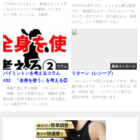
て7年目になりました。最近はもっと上手
しょうか？（中１男子）
中学1年の男子です。シャトルの事で質問
になろうとレシーブを練習しています。
です。 基礎打ちをアップのときにいつも
そこで思ったことは、上級者...
やっているのですが、初心者だから、後輩
だから、という理由でいつも...
コラム
基本ストローク
バドミントンを考えるコラム
リターン（レシーブ）
#32 「全身を使う」を考える②
このショットで悩む人が多いですが、要は
腕の使い方です。フォアハンド側では、内
抜重で楽に早く移動 バドミントンへ
旋、回内を 使い、バックハンド側では、
「抜重」をどう利用するか。移動する際、
反対の外旋、回外を使います...
最も多く説明で使われるのが「床を蹴る」
という表現です。「しっかり...