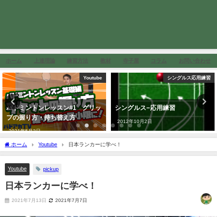
ホーム
上達理論
練習方法
教材
寺子屋
コラム
お問い合わせ
Youtube
シングルス応用練習
#1 グリッ
シングルス−応用練習
バドミントンを考え
え方
#23 2020を振り返る
2012年10月2日
2021年1月27日
ホーム
Youtube
日本ランカーに学べ！
Youtube
pickup
日本ランカーに学べ！
2021年7月13日
2021年7月7日