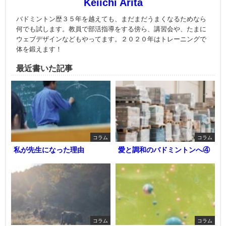
Keiichi Arita
バドミントン歴３５年を越えても、まだまだうまくなるためなら
何でも試します。教員で部活指導をする傍ら、講習会や、たまに
ウェブデザインなどもやってます。２０２０年はトレーニングで
体を鍛えます！
最近書いた記事
コラム
コラム
私が先生になった理由
愛と調和のバドミントンへ④
コラム
コラム