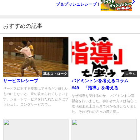
ブ＆プッシュレシーブ！
おすすめの記事
基本ストローク
コラム
サービスレシーブ
バドミントンを考えるコラム
#49 「指導」を考える
サービスに対する攻撃はできるだけ厳しい
ものにしないと、逆の攻められてしまいま
なぜ指導を受けるのか バドミントン講
す。ショートサービスを打たれたときはプ
習会を行いました。参加者の方々は熱心に
ッシュし、ロングサービスで...
取り組まれ上達も見て分かる形となりまし
た。それぞれの方々の満足度...