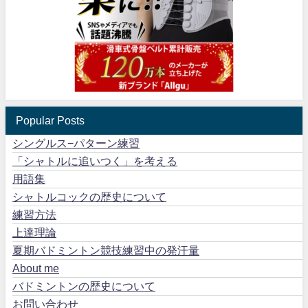
Popular Posts
シングルス−パターン練習
「シャトルに追いつく」を考える
用語集
シャトルコックの歴史について
練習方法
上達理論
夏期バドミントン競技練習中の発汗量
About me
バドミントンの歴史について
お問い合わせ