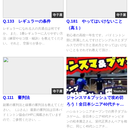
寺子屋
寺子屋
Q.133 レギュラーの条件
Q.181 やってはいけないこと
（高１）
レギュラーになれる人の共通点は何です
か。 また、1番レギュラーに入りやすい方
初心者の高校一年生です。 バドミントン
法（練習やセコ技・秘訣）を教えてくださ
部に所属したんですけどシングルスとダブ
い。 それと、空振りが多か...
ルスでの守り方と攻め方とやってはいけな
いことをそれぞれ教えて頂け...
寺子屋
Youtube
Q.111 審判法
ジャンスマ＆プッシュで攻め切
ろう！全日本シニア40代チャン
副審の審判法と線審の審判法を教えてくだ
さい。 （ぷさん） 最新の審判法は日本バ
ピオンの松本雅之さん、栄代正
ハシルトンシニアオープンでの男子ダブル
ドミントン協会のHPに掲載されています
スゲーム。全日本シニア40代チャンピオ
男さんでイメトレ！
ので、ご参照ください。...
ンの松本雅之さん、栄代正男さんペアを相
手に、同じく45代シニアチ...