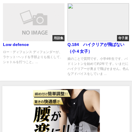
用語集
寺子屋
Low defence
Q.184 ハイクリアが飛ばない
（小４女子）
ロー・ディフェンス ディフェンダーが、
ラケット･ヘッドを手部よりも低くして、
娘のことで質問です。小学4年生です、バ
シャトルを打つこと。...
ドミントンを始めて約2年で す。いまだに
ハイクリアーが奥まで飛ばせません。色ん
なアドバイスをしていま ...