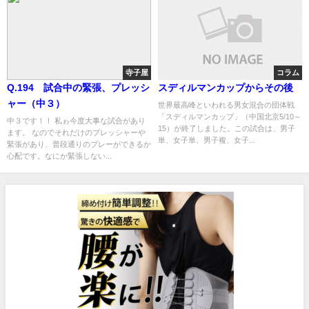
寺子屋
コラム
Q.194 試合中の緊張、プレッシ
スディルマンカップからその後
ャー（中３）
世界最高峰といわれる男女混合の団体戦
「スディルマンカップ」（中国北京5/10～
中３です！！ 私ゎ今度大事な試合があり
15）が終了しました。この試合は、男子
ます。 なのでそれだけのプレッシャーや
単、女子単、男子複、女子...
緊張があり、普段通りのプレーができるか
心配です。なにか緊張しない...