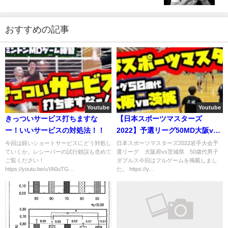
おすすめの記事
Youtube
Youtube
きっついサービス打ちますな
【日本スポーツマスターズ
ー！いいサービスの対処法！！
2022】予選リーグ50MD大阪vs
茨城
今回は鋭いショートサービスにどう対処し
日本スポーツマスターズ2022岩手大会予
ていくか。レシーバーの試行錯誤も含めて
選リーグ 大阪府vs茨城県 50歳代男子
ご覧ください！
ダブルス今回はフルゲームを掲載しまし
https://youtu.be/uYA0uTG...
た。 https://y...