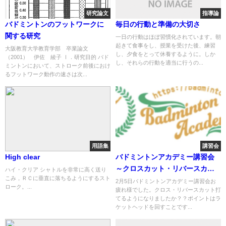
研究論文
指導論
バドミントンのフットワークに
毎日の行動と準備の大切さ
関する研究
一日の行動はほぼ習慣化されています。朝
起きて食事をし、授業を受けた後、練習
大阪教育大学教育学部 卒業論文
し、夕食をとって休養するように。しか
（2001） 伊佐 綾子 Ⅰ．研究目的 バド
し、それらの行動を適当に行うの...
ミントンにおいて、ストローク前後におけ
るフットワーク動作の速さは次...
用語集
講習会
High clear
バドミントンアカデミー講習会
～クロスカット・リバースカッ
ハイ・クリア シャトルを非常に高く送り
こみ，ＲＣに垂直に落ちるようにするスト
ト
2月5日バドミントンアカデミー講習会お
ローク。...
疲れ様でした。クロス・リバースカット打
てるようになりましたか？？ポイントはラ
ケットヘッドを回すことです...