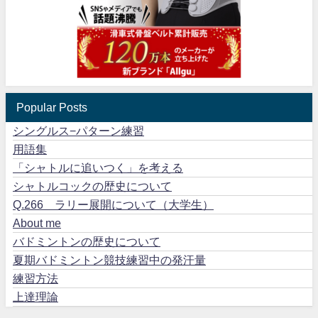
Popular Posts
シングルス−パターン練習
用語集
「シャトルに追いつく」を考える
シャトルコックの歴史について
Q.266 ラリー展開について（大学生）
About me
バドミントンの歴史について
夏期バドミントン競技練習中の発汗量
練習方法
上達理論