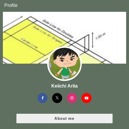
Profile
Keiichi Arita
About me