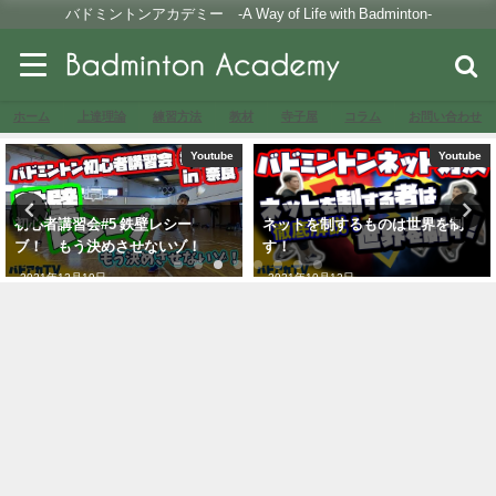
バドミントンアカデミー -A Way of Life with Badminton-
ホーム
上達理論
練習方法
教材
寺子屋
コラム
お問い合わせ
Youtube
Youtube
初心者講習会#5 鉄壁レシー
ネットを制するものは世界を制
ブ！ もう決めさせないゾ！
す！
2021年12月19日
2021年10月12日