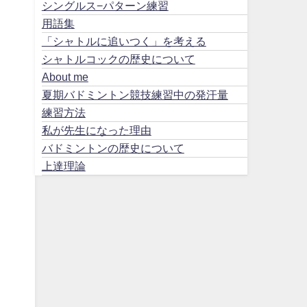
シングルス−パターン練習
用語集
「シャトルに追いつく」を考える
シャトルコックの歴史について
About me
夏期バドミントン競技練習中の発汗量
練習方法
私が先生になった理由
バドミントンの歴史について
上達理論