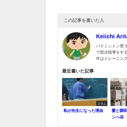
この記事を書いた人
Keiichi Arit
バドミントン歴
で部活指導をす
年はトレーニン
最近書いた記事
コラム
私が先生になった理由
愛と調
ンへ④