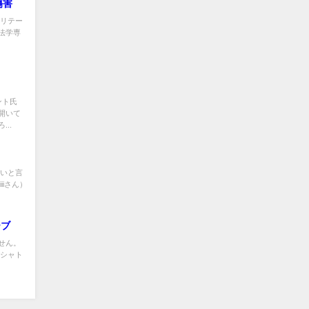
傷害
ビリテー
法学専
ント氏
開いて
..
固いと言
iさん）
ーブ
せん。
、シャト