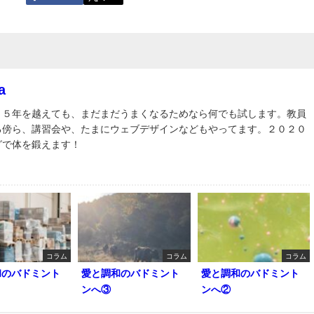
a
３５年を越えても、まだまだうまくなるためなら何でも試します。教員
る傍ら、講習会や、たまにウェブデザインなどもやってます。２０２０
グで体を鍛えます！
コラム
コラム
コラム
和のバドミント
愛と調和のバドミント
愛と調和のバドミント
ンへ③
ンへ②