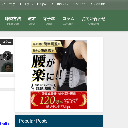
バドラボ
コラム
Q&A
Glossary
Search
Contact
練習方法
教材
寺子屋
コラム
お問い合わせ
Practice
DVD
Q&A
Column
Contact
コラム
コラム
Y
え、環
「シャトルに追いつく」を考え
ダブルスはプッシュしよう
る
2021年5月31日
2022年5月18日
Popular Posts
i Arita