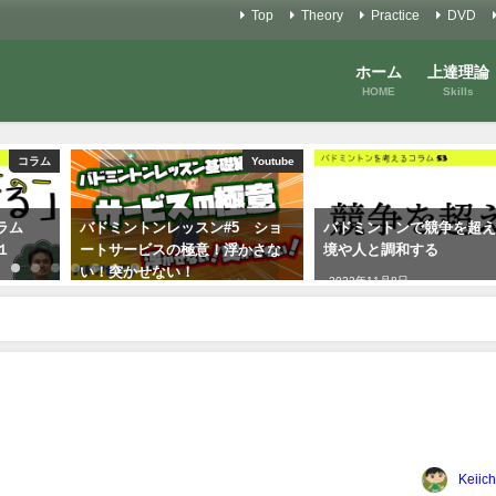
Top
Theory
Practice
DVD
ホーム
上達理論
HOME
Skills
コラム
Youtube
ラム
バドミントンレッスン#5 ショ
バドミントンで競争を超
１
ートサービスの極意！浮かさな
境や人と調和する
い！突かせない！
2022年11月8日
2021年6月22日
Keiich