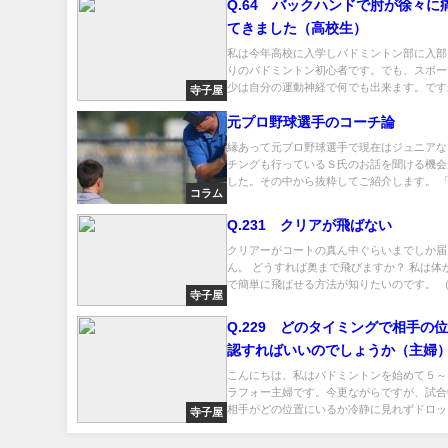
Q.64 バックハンドで肘が徐々に
てきました（高校生）
私は今年高校に入学しバドミントン部に入部
りのバドミントン初心者です。でも、スポー
少は自分の運動神経で何でも出来ます。ですが
寺子屋
元プロ野球選手のコーチ論
縁あって元プロ野球選手で現在はジュニアな
チングも行っているＳ氏のお話を聞ける機会
した。その中から抜粋してご紹介します。 「元
コラム
Q.231 クリアが飛ばない
クリアーがコートの真ん中ぐらいまでしか届
ん。 どうすれば奥まで飛びますか？ 私は体
で簡単に飛ばせる方法が知りたいのです。 （.
寺子屋
Q.229 どのタイミングで相手の
認すればいいのでしょうか（主婦
こんにちは。私はバドミントンを始めて５～
ラフォー主婦です。今更ながらですが、試合
相手がどの位置にいるか冷静に見れずドロップ
寺子屋