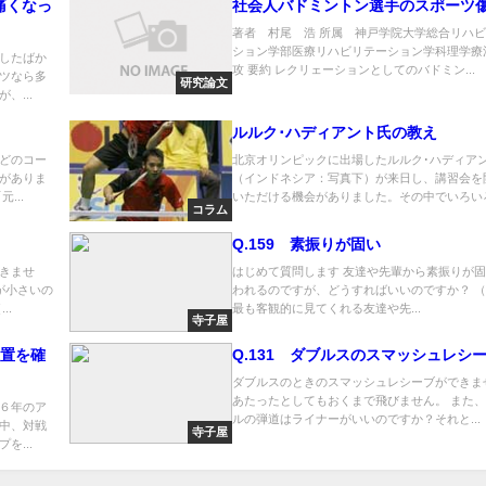
痛くなっ
社会人バドミントン選手のスポーツ
著者 村尾 浩 所属 神戸学院大学総合リハ
ション学部医療リハビリテーション学科理学療
したばか
攻 要約 レクリェーションとしてのバドミン...
ツなら多
研究論文
、...
ルルク･ハディアント氏の教え
どのコー
北京オリンピックに出場したルルク･ハディア
がありま
（インドネシア：写真下）が来日し、講習会を
...
いただける機会がありました。その中でいろいろ.
コラム
Q.159 素振りが固い
きませ
はじめて質問します 友達や先輩から素振りが
が小さいの
われるのですが、どうすればいいのですか？ （ii
..
最も客観的に見てくれる友達や先...
寺子屋
位置を確
Q.131 ダブルスのスマッシュレシ
）
ダブルスのときのスマッシュレシーブができま
あたったとしてもおくまで飛びません。 また
６年のア
ルの弾道はライナーがいいのですか？それと...
中、対戦
寺子屋
を...