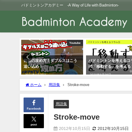
バドミントンアカデミー -A Way of Life with Badminton-
Youtube
Youtube
ツ！原因
前衛の攻め方！ダブルスはこう
バドミントンを考えるコ
追い込め！
#5「移動する」を考える
2021年4月29日
2020年8月28日
ホーム
用語集
Stroke-move
用語集
Facebook
Stroke-move
post
2012年10月15日
2012年10月15日