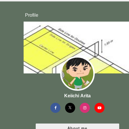
Profile
Keiichi Arita
About me