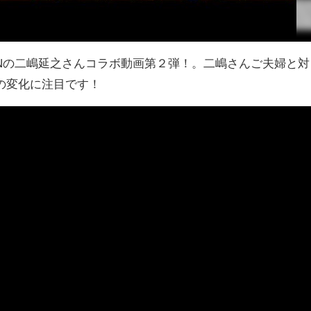
DMINTONの二嶋延之さんコラボ動画第２弾！。二嶋さんご夫婦と対
の変化に注目です！