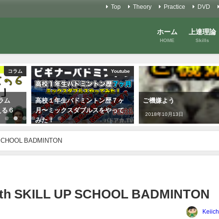
Top
Theory
Practice
DVD
ホーム
上達理論
HOME
Skills
コラム
Youtube
ラム
高校１年生バドミントン歴７ヶ
ご機嫌よう
える６
月〜ミックスダブルスをやって
2018年10月13日
みた！
2021年1月27日
CHOOL BADMINTON
SKILL UP SCHOOL BADMINTON
Keiich