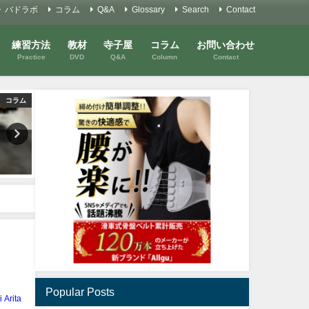
バドラボ
コラム
Q&A
Glossary
Search
Contact
練習方法
教材
寺子屋
コラム
お問い合わせ
Practice
DVD
Q&A
Column
Contact
コラム
Youtube
シニア必見！バックハンドでピ
バドミントンを考えるコラ
ンチを救え！
#46 「成長」を考える①
2022年8月14日
2021年7月11日
Popular Posts
i Arita