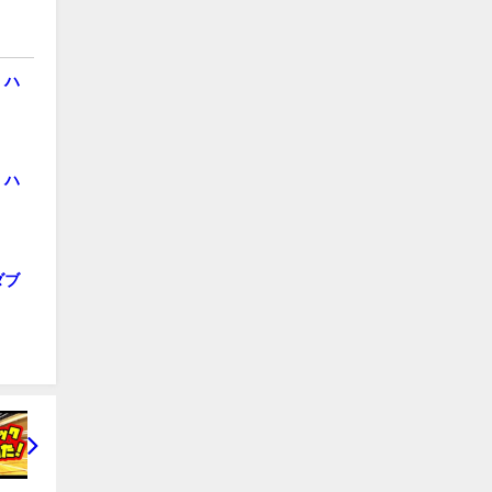
 ハ
 ハ
ダブ