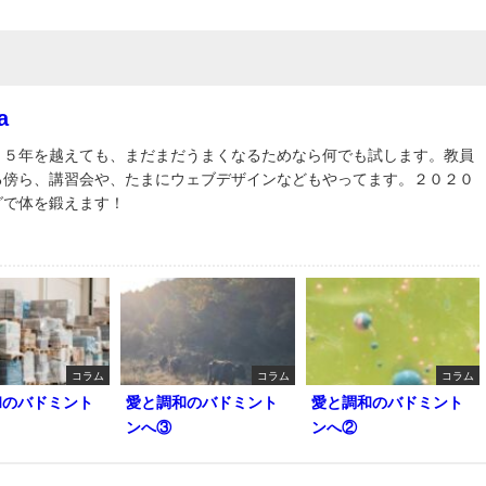
a
３５年を越えても、まだまだうまくなるためなら何でも試します。教員
る傍ら、講習会や、たまにウェブデザインなどもやってます。２０２０
グで体を鍛えます！
コラム
コラム
コラム
和のバドミント
愛と調和のバドミント
愛と調和のバドミント
ンへ③
ンへ②