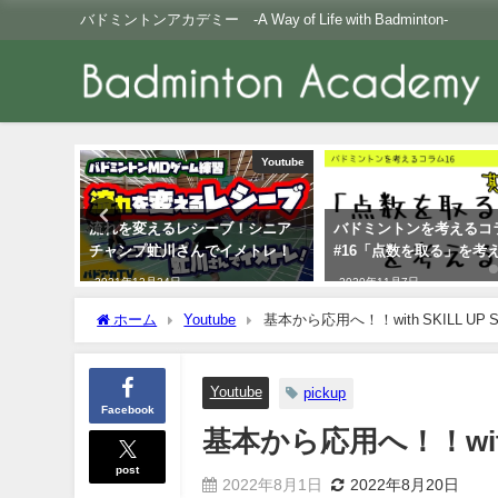
バドミントンアカデミー -A Way of Life with Badminton-
コラム
Youtube
コラム
流れを変えるレシーブ！シニア
バドミントンを考えるコ
葉」を考え
チャンプ虻川さんでイメトレ！
#16「点数を取る」を考
2021年12月24日
2020年11月7日
ホーム
Youtube
基本から応用へ！！with SKILL UP S
Youtube
pickup
Facebook
基本から応用へ！！with 
post
2022年8月1日
2022年8月20日