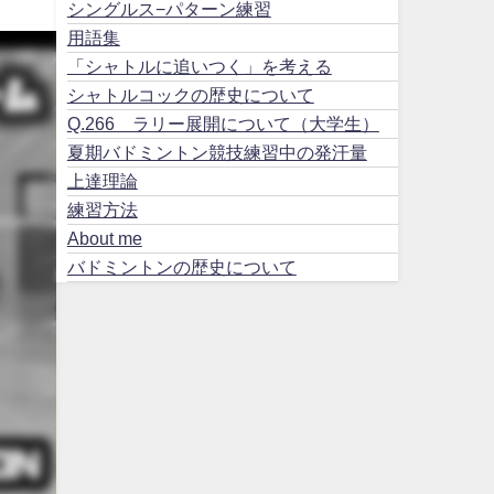
シングルス−パターン練習
用語集
「シャトルに追いつく」を考える
シャトルコックの歴史について
Q.266 ラリー展開について（大学生）
夏期バドミントン競技練習中の発汗量
上達理論
練習方法
About me
バドミントンの歴史について