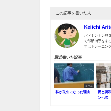
この記事を書いた人
Keiichi Arit
バドミントン歴
で部活指導をす
年はトレーニン
最近書いた記事
コラム
私が先生になった理由
愛と調
ンへ④