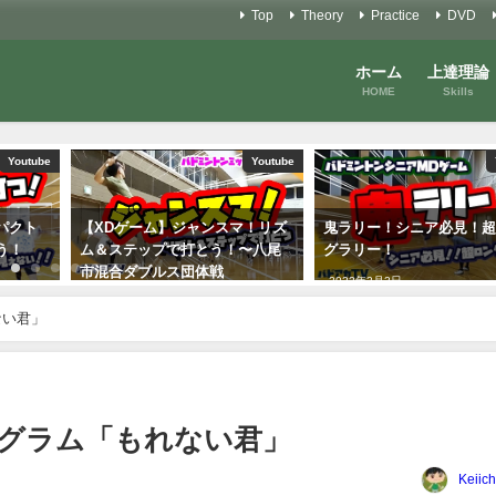
Top
Theory
Practice
DVD
ホーム
上達理論
HOME
Skills
Youtube
Youtube
パクト
【XDゲーム】ジャンスマ！リズ
鬼ラリー！シニア必見！
う！
ム＆ステップで打とう！〜八尾
グラリー！
市混合ダブルス団体戦
2022年2月2日
2023年1月21日
ない君」
グラム「もれない君」
Keiich