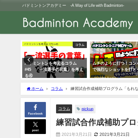
バドミントンアカデミー -A Way of Life with Badminton-
Youtube
コラム
よう！
バドミントンを考えるコラム
ムチのように打つ！コン
#45 「一流選手の言葉」を考え
で強烈なショットを打と
る④
2022年5月13日
2021年7月10日
ホーム
コラム
練習試合作成補助プログラム「もれ
コラム
pickup
Facebook
練習試合作成補助プロ
post
2021年3月21日
2021年3月21日