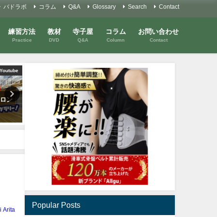
バドラボ
コラム
Q&A
Glossary
Search
Contact
練習方法
教材
寺子屋
コラム
お問い合わせ
Practice
DVD
Q&A
Column
Contact
Youtube
コラム
Y
超ロン
「強打」を考える
タウフィック・ヒダヤット
のハイバックスマッシュ
2022年5月19日
2020年1月20日
Popular Posts
i Arita