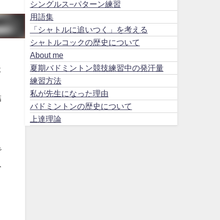
シングルス−パターン練習
用語集
「シャトルに追いつく」を考える
シャトルコックの歴史について
About me
夏期バドミントン競技練習中の発汗量
た
練習方法
私が先生になった理由
結
バドミントンの歴史について
ま
上達理論
で
み