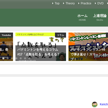
Top
Theory
Practice
DVD
ホーム
上達理論
HOME
Skills
Youtube
コラム
法」長
バドミントンを考えるコラム
バドミントンレッスン#8
#17「点数を取る」を考える７
で弾き返せ！スマッシュ
ブ！
2020年12月4日
2021年8月7日
Keiich