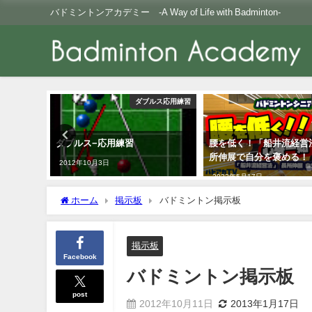
バドミントンアカデミー -A Way of Life with Badminton-
Youtube
ダブルス応用練習
ih左利
ダブルス−応用練習
腰を低く！「船井流経営
所伸展で自分を褒める！
2012年10月3日
2022年5月17日
ホーム
掲示板
バドミントン掲示板
掲示板
Facebook
バドミントン掲示板
post
2012年10月11日
2013年1月17日