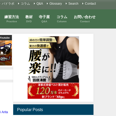
バドラボ
コラム
Q&A
Glossary
Search
Contact
練習方法
教材
寺子屋
コラム
お問い合わせ
Practice
DVD
Q&A
Column
Contact
Youtube
Youtube
 奥ま
【バックハンド】ブレないショ
力が抜けると
レシー
ットの秘密！
2023年9月26日
2021年4月30日
Popular Posts
i Arita