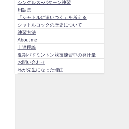
シングルス−パターン練習
用語集
「シャトルに追いつく」を考える
シャトルコックの歴史について
、
練習方法
ま
About me
上達理論
夏期バドミントン競技練習中の発汗量
お問い合わせ
私が先生になった理由