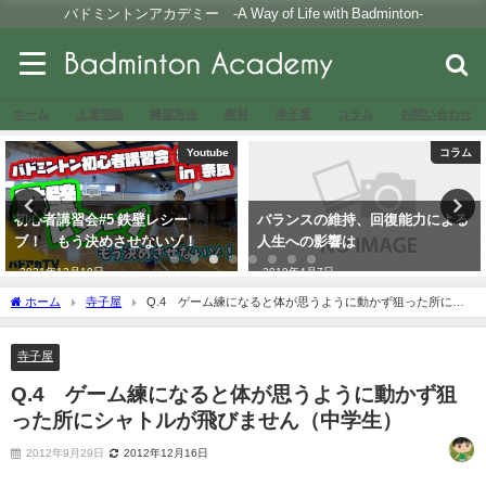
バドミントンアカデミー -A Way of Life with Badminton-
ホーム
上達理論
練習方法
教材
寺子屋
コラム
お問い合わせ
Youtube
コラム
初心者講習会#5 鉄壁レシー
バランスの維持、回復能力による
ブ！ もう決めさせないゾ！
人生への影響は
2021年12月19日
2019年4月7日
ホーム
寺子屋
Q.4 ゲーム練になると体が思うように動かず狙った所にシ
ャトルが飛びません（中学生）
寺子屋
Q.4 ゲーム練になると体が思うように動かず狙
った所にシャトルが飛びません（中学生）
2012年9月29日
2012年12月16日