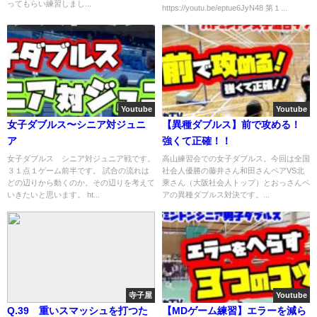
ってもらい練習しまし...
https://youtu.be/eptue6JyN48 第１...
Youtube
Youtube
女子ダブルス〜シニア対ジュニ
【異種ダブルス】前で攻める！
ア
強くて正確！！
女子ダブルス シニア対ジュニア戦です。
高山練習会での女子ダブルス。今回は全国
３１点１ゲーム前半です。 試合の流れは
社会人優勝の藤井さん和田さんペアVS北
どの辺りから動くのか。その辺りを考えて
乘さん（大阪社会人トップ）とおっさんペ
いきたいと思います。 ht...
アの異種ダブルス対決です。...
寺子屋
Youtube
Q.39 重いスマッシュを打つた
【MDゲーム練習】エラーを減ら