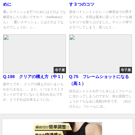
めに
す３つのコツ
重いスマッシュを打つためにはどのような
原谷バドミントンビレッジ練習会での男子
練習をしたら良いですか？ （badbakaさ
ダブルス。今回は基本に戻ってエラーを減
ん） 「重いスマッシュ」とはどのような
らすコツを取り上げました。チャンス球で
ものでしょうか。シ...
エラーしてしまう、思ったと...
寺子屋
寺子屋
Q.198 クリアの構え方（中１）
Q.75 フレームショットになる
（高１）
新中１です。 クリアの構え方がいまいち
わかりません…。 また、いつもリストス
自分はシャトルを打つときによくフレーム
タンドができていないと言われるんです
に当たってしまうのですが、何が原因でし
が、どうすれば出来るようにな...
ょうか？ちなみに高校1年生です。 （白ひ
げさん） フレームに当...