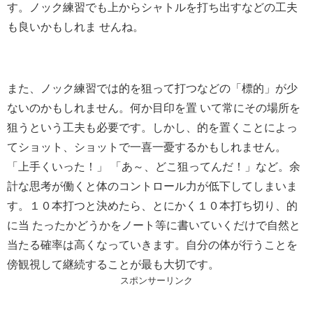
す。ノック練習でも上からシャトルを打ち出すなどの工夫
も良いかもしれま せんね。
また、ノック練習では的を狙って打つなどの「標的」が少
ないのかもしれません。何か目印を置 いて常にその場所を
狙うという工夫も必要です。しかし、的を置くことによっ
てショット、ショットで一喜一憂するかもしれません。
「上手くいった！」 「あ～、どこ狙ってんだ！」など。余
計な思考が働くと体のコントロール力が低下してしまいま
す。１０本打つと決めたら、とにかく１０本打ち切り、的
に当 たったかどうかをノート等に書いていくだけで自然と
当たる確率は高くなっていきます。自分の体が行うことを
傍観視して継続することが最も大切です。
スポンサーリンク