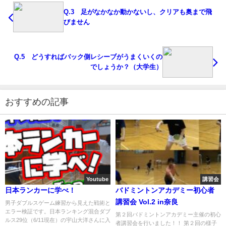
Q.3 足がなかなか動かないし、クリアも奥まで飛
びません
Q.5 どうすればバック側レシーブがうまくいくの
でしょうか？（大学生）
おすすめの記事
Youtube
講習会
日本ランカーに学べ！
バドミントンアカデミー初心者
講習会 Vol.2 in奈良
男子ダブルスゲーム練習から見えた戦術と
エラー検証です。日本ランキング混合ダブ
第２回バドミントンアカデミー主催の初心
ルス29位（6/11現在）の宇山大洋さんに入
者講習会を行いました！！ 第２回の様子