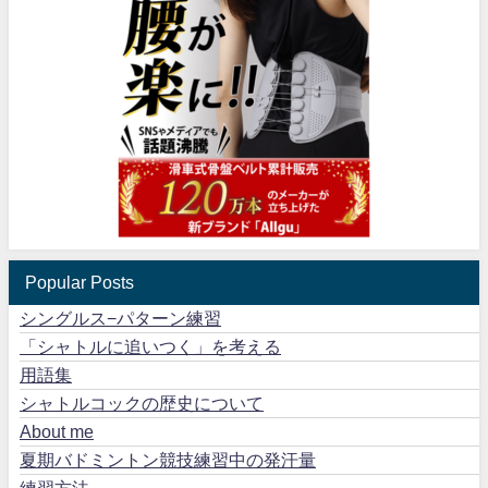
Popular Posts
シングルス−パターン練習
「シャトルに追いつく」を考える
用語集
シャトルコックの歴史について
About me
夏期バドミントン競技練習中の発汗量
練習方法