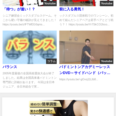
Youtube
Youtube
「待つ」が速い！？
前に入る勇気！
シニア練習会ミックスダブルスゲーム。そ
ックスダブルス団体戦でのワンシーン。初
こから硬い守備の秘訣が見えてきました！
めて組んだシニアペアは若手ペアとどう戦
https://youtu.be/zfFTWEG0qms...
う？！ https://youtu.be/Yr7SkCO2kso...
コラム
Youtube
バランス
バドミントンアカデミーレッス
ンDVD～サイドハンド（バック
2005年度最後の全国高校選抜大会が終了
しました。結果は全国高体連バドミントン
ハンド）～
https://youtu.be/-gOvq11LIb8...
専門部に詳細があります。 今回は全日本
ジュニア、全日本総合で実...