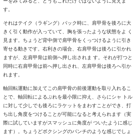
ーをみてみると、どうもこれだけではないように見えま
す。
それはテイク（ラギング）バック時に、肩甲骨を後ろに大
きく引く動作が入っていて、胸を張ったような状態をよ く
見ます。ちょうど背中側で肩甲骨をくっつけるように引き
寄せる動きです。右利きの場合、右肩甲骨は後ろに引かれ
ますが、左肩甲骨は前側へ押し出されま す。それが打つと
同時に右肩甲骨は前へ押し出され、左肩甲骨は後ろへ引か
れます。
軸回転運動に加えてこの肩甲骨の前後運動を取り入れるこ
とで、軸回転によるぶれを最小限に抑え、さらにシャ トル
に対して少しでも後ろにラケットをまわすことができ、打
ち出し角度をつけることが可能になると考えられます（実
際に試していますがスマッシュに角度が ついたように感じ
ます）。ちょうどボクシングのパンチのような感じでしょ