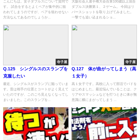
こんにちは。女子ダブルスについて質問で
大阪社会人選手権大会合算100歳以上混合
す。 試合をするとよくペアが集中的に狙
ダブルス決勝第１、２ゲーム。 今回はリ
われてしまうのですが、ペアを狙わせない
バースショットを取り上げてみました。
方法なんてあるのでしょうか...
一撃でも追い込まれるショ...
寺子屋
寺子屋
Q.125 シングルスのスランプを
Q.127 体が曲がってしまう（高
克服したい
１女子）
最近、シングルスがスランプに陥っていま
高１女子です。高校に入って部活でバドを
す。昔は相手の位置とコートがよく見えて
はじめました。最近悩んでいることは、ク
いたのですが、このごろ見えなくなってし
リアやスマッシュなどを打つときに体が無
まいました。このスランプを...
意識に横にまがってしまう ...