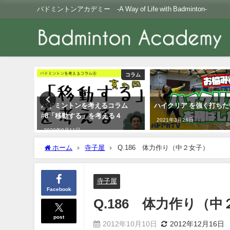
バドミントンアカデミー -A Way of Life with Badminton-
Youtube
コラム
平移動 エ
バドミントンを考えるコラム
ハイクリア を強く打ち
ク！
#8「移動する」を考える４
2021年3月26日
2020年9月11日
ホーム
寺子屋
Q.186 体力作り（中２女子）
寺子屋
Facebook
Q.186 体力作り（
post
2012年10月10日
2012年12月16日