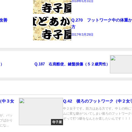
2018年5月31日
の改善
Q.270 フットワーク中の体重
方
2017年3月29日
１）
Q.187 右肩酷使、鍵盤損傷（５２歳男性）
（中３女
Q.42 後ろのフットワーク（中２女
中２女子です。筋力はある方です。中１の時に
ムに変な癖がついてしまい後ろのフットワーク
が、バッ
ぞって打つ癖をなんとか直したいんです！！！ ..
プばかり
寺子屋
な...