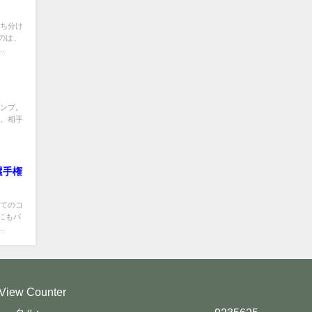
打ち分け
のは、
.
ャンプ。
ト。相手
選手権
全てのコ
にもバ
.
View Counter