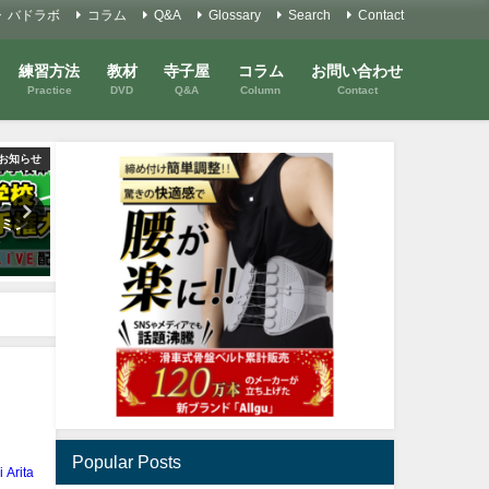
バドラボ
コラム
Q&A
Glossary
Search
Contact
練習方法
教材
寺子屋
コラム
お問い合わせ
Practice
DVD
Q&A
Column
Contact
お知らせ
Youtube
ドミン
タウフィック・ヒダヤット選手
バドミントンを考えるコラ
信
のハイバックスマッシュ
#38 「パターンを変える
える①
2020年1月20日
2021年6月6日
Popular Posts
i Arita