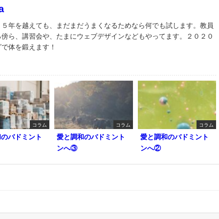
a
３５年を越えても、まだまだうまくなるためなら何でも試します。教員
る傍ら、講習会や、たまにウェブデザインなどもやってます。２０２０
グで体を鍛えます！
コラム
コラム
コラム
和のバドミント
愛と調和のバドミント
愛と調和のバドミント
ンへ③
ンへ②