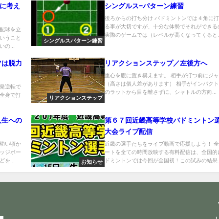
的に考え
シングルス−パターン練習
後ろからの打ち分け バドミントンでは４角に
る事が大切ですが、十分な体勢でそれができる
配球を立
実際のゲームでは（レベルが高くなってくると..
いうこと
シングルスパターン練習
の...
ツは脱力
リアクションステップ／左後方へ
重心を腹に置き構えます。 相手が打つ前にジ
（高さは個人差があります） 相手がインパク
発逆転で
のラットから目を離さずに、シャトルの方向...
全身で打
リアクションステップ
人生への
第６７回近畿高等学校バドミントン
大会ライブ配信
幼い頃か
近畿の選手たちをライブ動画で応援しよう！ 
ッジボー
ートを全ての時間放映する有料配信は、全国的
を...
ドミントンでは今回が全国初！この試みの結果..
お知らせ