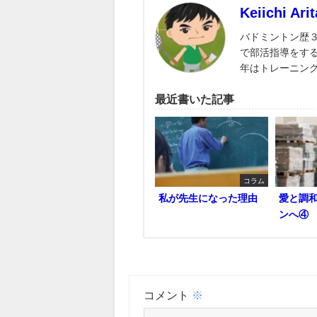
Keiichi Arit
バドミントン歴
で部活指導をす
年はトレーニン
最近書いた記事
コラム
私が先生になった理由
愛と調
ンへ④
コメント
※