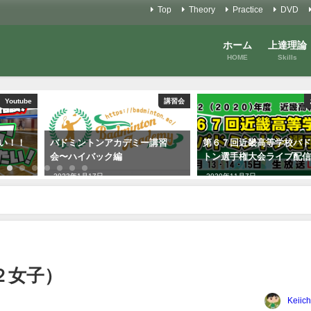
Top
Theory
Practice
DVD
ホーム
上達理論
HOME
Skills
Youtube
講習会
たい！！
バドミントンアカデミー講習
第６７回近畿高等学校バ
会〜ハイバック編
トン選手権大会ライブ配
2023年1月17日
2020年11月7日
中２女子）
Keiich