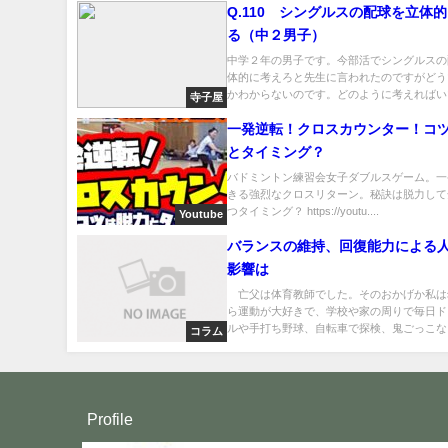
Q.110 シングルスの配球を立体
る（中２男子）
中学２年の男子です。今部活でシングルスの
体的に考えろと先生に言われたのですがどう
かわからないのです。どのように考えればいい
寺子屋
一発逆転！クロスカウンター！コ
とタイミング？
バドミントン練習会女子ダブルスゲーム。一
きる強烈なクロスリターン。秘訣は脱力して
つタイミング？ https://youtu....
Youtube
バランスの維持、回復能力による
影響は
亡父は体育教師でした。そのおかげか私は
ら運動が大好きで、学校や家の周りで毎日ド
ルや手打ち野球、自転車で探検、鬼ごっこなど
コラム
Profile