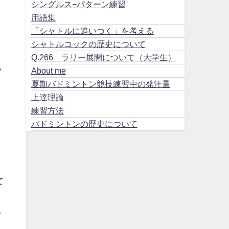
シングルス−パターン練習
用語集
「シャトルに追いつく」を考える
シャトルコックの歴史について
Q.266 ラリー展開について（大学生）
か
About me
夏期バドミントン競技練習中の発汗量
上達理論
練習方法
バドミントンの歴史について
て
、
る